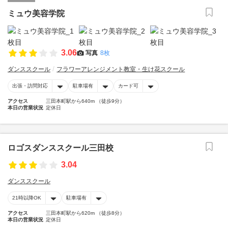
ミュウ美容学院
3.06
写真
8枚
ダンススクール
フラワーアレンジメント教室・生け花スクール
出張・訪問対応
駐車場有
カード可
アクセス
三田本町駅から640m （徒歩9分）
本日の営業状況
定休日
ロゴスダンススクール三田校
3.04
ダンススクール
21時以降OK
駐車場有
アクセス
三田本町駅から620m （徒歩8分）
本日の営業状況
定休日