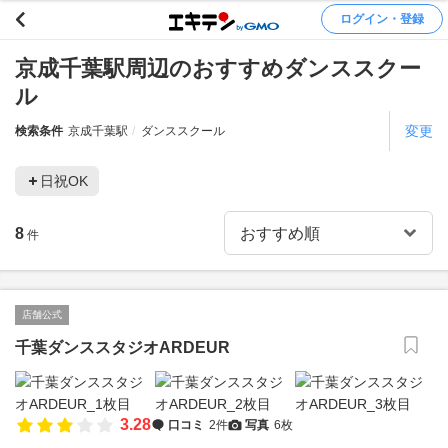
ログイン・登録
京成千葉駅周辺のおすすめダンススクー
ル
変更
検索条件
京成千葉駅
ダンススクール
日祝OK
8
件
店舗公式
千葉ダンススタジオARDEUR
3.28
口コミ
2件
写真
6枚