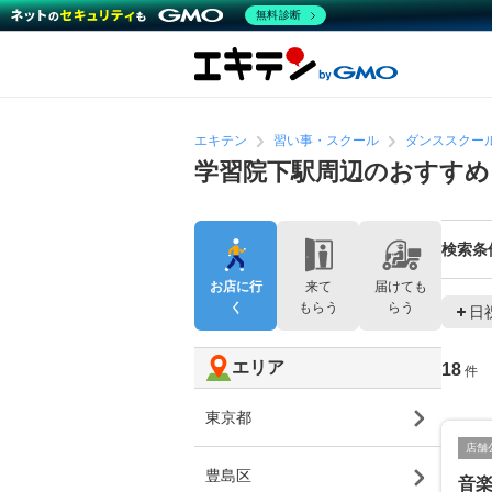
無料診断
エキテン
習い事・スクール
ダンススクー
学習院下駅周辺のおすすめ
検索条
お店に行
来て
届けても
く
もらう
らう
日
エリア
18
件
東京都
店舗
豊島区
音楽