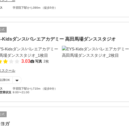
ススクール
ス
学習院下駅から390m （徒歩5分）
公式
S-Kidsダンス/バレエアカデミー 高田馬場ダンススタジオ
3.03
写真
2枚
ススクール
時以降OK
ス
学習院下駅から710m （徒歩9分）
営業状況
9:00〜21:00
公式
場ヨガ