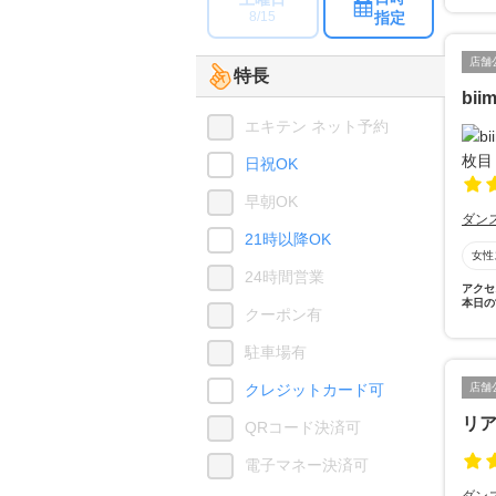
指定
8/15
店舗
特長
bi
エキテン ネット予約
日祝OK
早朝OK
ダン
21時以降OK
女性
24時間営業
アクセ
本日の
クーポン有
駐車場有
クレジットカード可
店舗
リ
QRコード決済可
電子マネー決済可