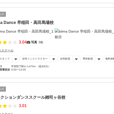
公式
ima Dance 早稲田・高田馬場校
3.04
写真
3枚
ススクール
スタッフ
女性インストラクター
女性歓迎
男性歓迎
無料体
ス
学習院下駅から470m （徒歩6分）
営業状況
9:00〜13:00
公式
アクションダンススクール雑司ヶ谷校
3.01