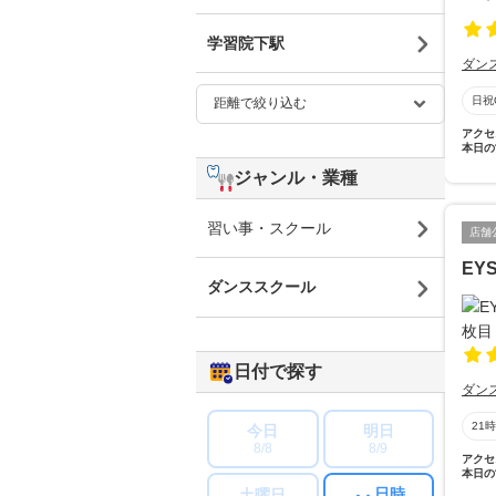
学習院下駅
ダン
日祝
アクセ
本日の
ジャンル・業種
習い事・スクール
店舗
EY
ダンススクール
日付で探す
ダン
21
今日
明日
8/8
8/9
アクセ
本日の
日時
土曜日