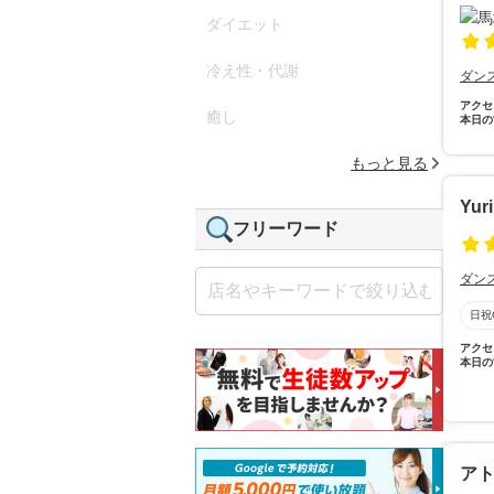
ダイエット
冷え性・代謝
ダン
アクセ
癒し
本日の
もっと見る
Yur
フリーワード
ダン
日祝
アクセ
本日の
ア