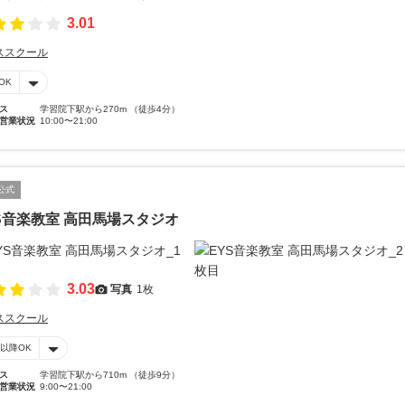
3.01
ススクール
OK
ス
学習院下駅から270m （徒歩4分）
営業状況
10:00〜21:00
公式
S音楽教室 高田馬場スタジオ
3.03
写真
1枚
ススクール
時以降OK
ス
学習院下駅から710m （徒歩9分）
営業状況
9:00〜21:00