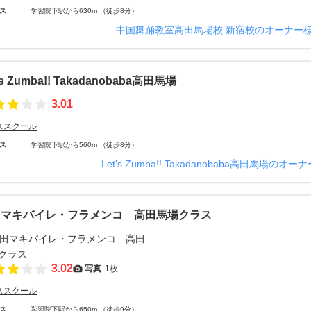
ス
学習院下駅から630m （徒歩8分）
中国舞踊教室高田馬場校 新宿校のオーナー
's Zumba!! Takadanobaba高田馬場
3.01
ススクール
ス
学習院下駅から560m （徒歩8分）
Let's Zumba!! Takadanobaba高田馬場の
田マキバイレ・フラメンコ 高田馬場クラス
3.02
写真
1枚
ススクール
ス
学習院下駅から650m （徒歩9分）