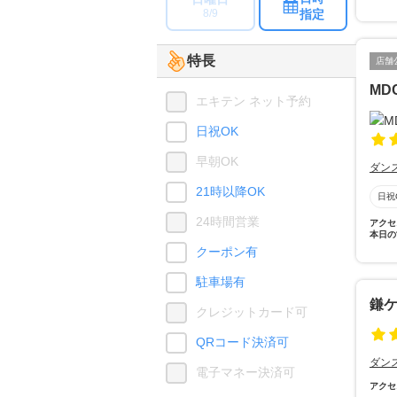
指定
8/9
特長
店舗
MD
エキテン ネット予約
日祝OK
早朝OK
ダン
21時以降OK
日祝
24時間営業
アクセ
本日の
クーポン有
駐車場有
鎌
クレジットカード可
QRコード決済可
ダン
電子マネー決済可
アクセ