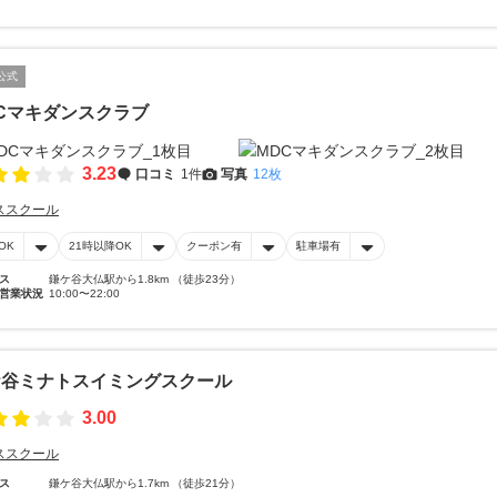
公式
Cマキダンスクラブ
3.23
口コミ
1件
写真
12枚
ススクール
OK
21時以降OK
クーポン有
駐車場有
ス
鎌ケ谷大仏駅から1.8km （徒歩23分）
営業状況
10:00〜22:00
ケ谷ミナトスイミングスクール
3.00
ススクール
ス
鎌ケ谷大仏駅から1.7km （徒歩21分）