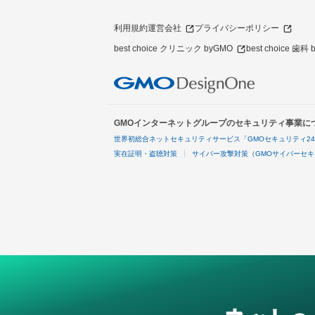
利用規約
運営会社
プライバシーポリシー
best choice クリニック byGMO
best choice 歯科
GMOインターネットグループのセキュリティ事業に
世界初総合ネットセキュリティサービス「GMOセキュリティ2
実在証明・盗聴対策
サイバー攻撃対策（GMOサイバーセキ