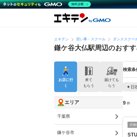
無料診断
エキテン
習い事・スクール
ダンススクー
鎌ケ谷大仏駅周辺のおす
検索条
お店に行
来て
届けても
く
もらう
らう
日
エリア
9
件
千葉県
店舗
鎌ケ谷市
ST