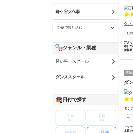
鎌ケ谷大仏駅
ダン
21
アクセ
本日の
ジャンル・業種
価格帯
習い事・スクール
店舗
ダンススクール
ダ
日付で探す
ダン
今日
明日
クー
8/7
8/8
アクセ
本日の
日時
日曜日