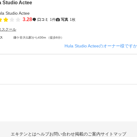
a Studio Actee
3.28
口コミ
1件
写真
1枚
ススクール
ス
鎌ケ谷大仏駅から430m （徒歩6分）
Hula Studio Acteeのオーナー様です
エキテンとは
ヘルプ
お問い合わせ
掲載のご案内
サイトマップ