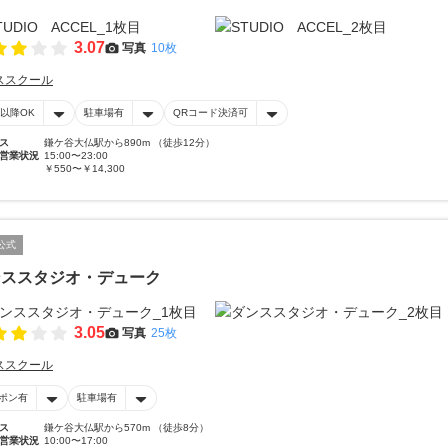
3.07
写真
10枚
ススクール
時以降OK
駐車場有
QRコード決済可
ス
鎌ケ谷大仏駅から890m （徒歩12分）
営業状況
15:00〜23:00
￥550〜￥14,300
公式
ンススタジオ・デューク
3.05
写真
25枚
ススクール
ポン有
駐車場有
ス
鎌ケ谷大仏駅から570m （徒歩8分）
営業状況
10:00〜17:00