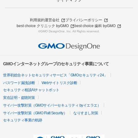
利用規約
運営会社
プライバシーポリシー
best choice クリニック byGMO
best choice 歯科 byGMO
©GMO DesignOne, Inc. All Rights reserved.
GMOインターネットグループのセキュリティ事業について
世界初総合ネットセキュリティサービス「GMOセキュリティ24」
パスワード漏洩診断
Webサイトリスク診断
セキュリティ相談AIチャットボット
実在証明・盗聴対策
サイバー攻撃対策（GMOサイバーセキュリティ byイエラエ）
サイバー攻撃対策（GMO Flatt Security）
なりすまし対策
セキュリティ事業の軌跡