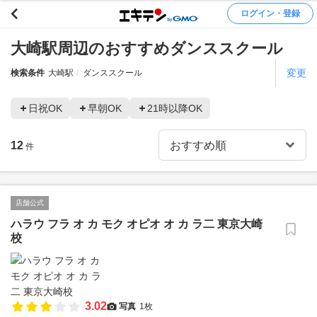
ログイン・登録
大崎駅周辺のおすすめダンススクール
変更
検索条件
大崎駅
ダンススクール
日祝OK
早朝OK
21時以降OK
12
件
店舗公式
ハラウ フラ オ カ モク オピオ オ カ ラ二 東京大崎
校
3.02
写真
1枚