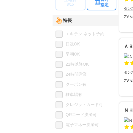
指定
8/15
ダン
アクセ
特長
エキテン ネット予約
日祝OK
Ａ
早朝OK
21時以降OK
ダン
24時間営業
アクセ
クーポン有
駐車場有
クレジットカード可
Ｎ
QRコード決済可
電子マネー決済可