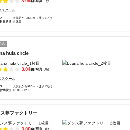
3.04
写真
1枚
ススクール
ス
大阪駅から830m （徒歩11分）
営業状況
定休日
公式
a hula circle
3.04
写真
3枚
ススクール
ス
大阪駅から980m （徒歩13分）
営業状況
10:00〜12:00
ンス夢ファクトリー
3.00
写真
3枚