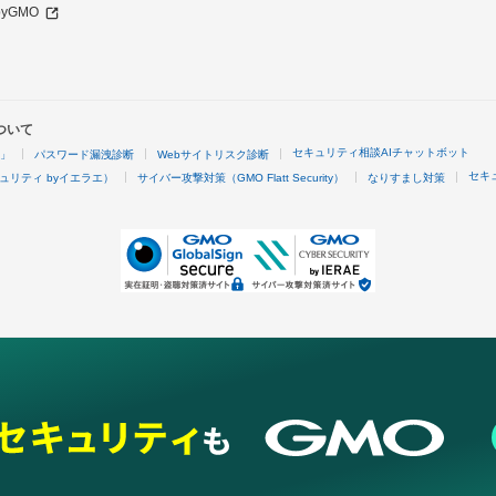
 byGMO
ついて
セキュリティ相談AIチャットボット
4」
パスワード漏洩診断
Webサイトリスク診断
セキ
ュリティ byイエラエ）
サイバー攻撃対策（GMO Flatt Security）
なりすまし対策