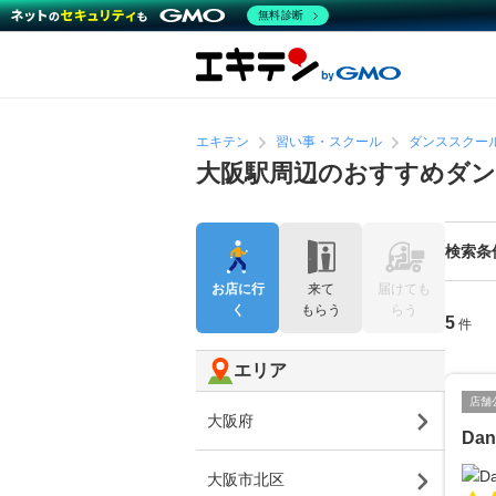
無料診断
エキテン
習い事・スクール
ダンススクー
大阪駅周辺のおすすめダ
検索条
お店に行
来て
届けても
く
もらう
らう
5
件
エリア
店舗
大阪府
Dan
大阪市北区