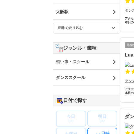
ダン
大阪駅
アクセ
本日の
店舗
ジャンル・業種
Luan
習い事・スクール
ダンススクール
ダン
アクセ
本日の
日付で探す
今日
明日
ダ
8/8
8/9
日時
土曜日