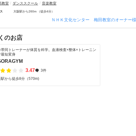
話教室
ダンススクール
音楽教室
ス
大阪駅から260m （徒歩4分）
ＮＨＫ文化センター 梅田教室のオーナー
くのお店
ロ帯同トレーナーが体質を科学。血液検査×整体×トレーニン
で最短変身
GORAGYM
3.47
3件
駅から徒歩8分（570m)