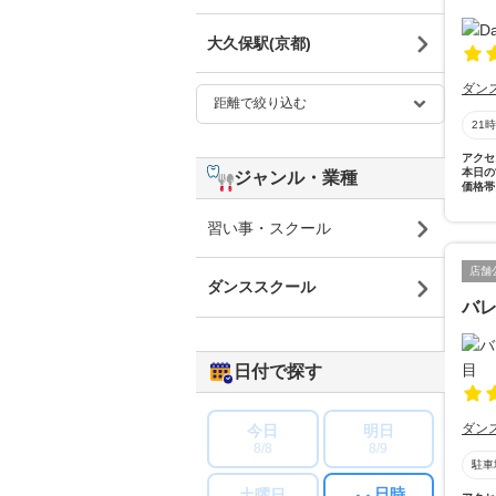
大久保駅(京都)
ダン
21
アクセ
本日の
ジャンル・業種
価格帯
習い事・スクール
店舗
ダンススクール
バ
日付で探す
ダン
今日
明日
8/8
8/9
駐車
日時
土曜日