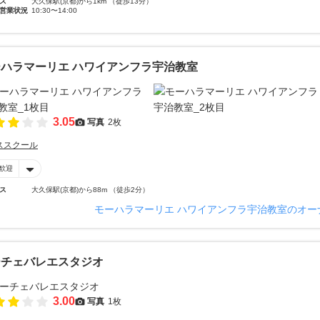
ス
大久保駅(京都)から1km （徒歩13分）
営業状況
10:30〜14:00
ハラマーリエ ハワイアンフラ宇治教室
3.05
写真
2枚
ススクール
歓迎
ス
大久保駅(京都)から88m （徒歩2分）
モーハラマーリエ ハワイアンフラ宇治教室のオー
ーチェバレエスタジオ
3.00
写真
1枚