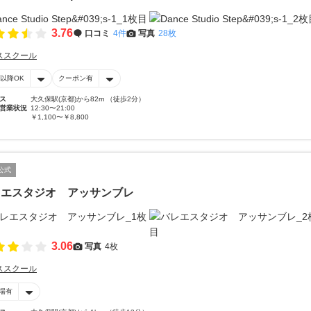
3.76
口コミ
4件
写真
28枚
ススクール
時以降OK
クーポン有
ス
大久保駅(京都)から82m （徒歩2分）
営業状況
12:30〜21:00
￥1,100〜￥8,800
公式
レエスタジオ アッサンブレ
3.06
写真
4枚
ススクール
場有