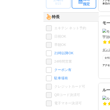
アクセ
指定
8/15
本日の
特長
モー
エキテン ネット予約
日祝OK
早朝OK
ダン
21時以降OK
女性
24時間営業
アクセ
クーポン有
駐車場有
クレジットカード可
ル
QRコード決済可
電子マネー決済可