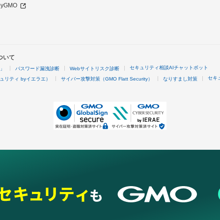
 byGMO
ついて
セキュリティ相談AIチャットボット
4」
パスワード漏洩診断
Webサイトリスク診断
セキ
ュリティ byイエラエ）
サイバー攻撃対策（GMO Flatt Security）
なりすまし対策