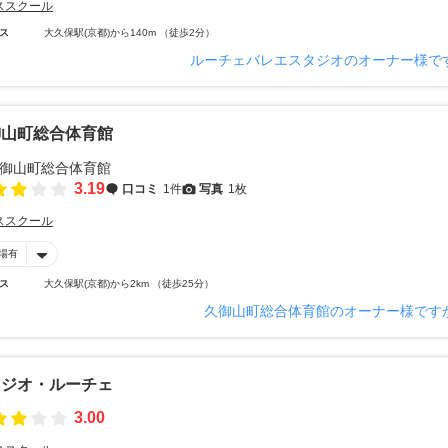
ススクール
ス
大久保駅(京都)から140m （徒歩2分）
ルーチェバレエスタジオのオーナー様で
御山町総合体育館
3.19
口コミ
1件
写真
1枚
ススクール
場有
ス
大久保駅(京都)から2km （徒歩25分）
久御山町総合体育館のオーナー様です
タジオ・ルーチェ
3.00