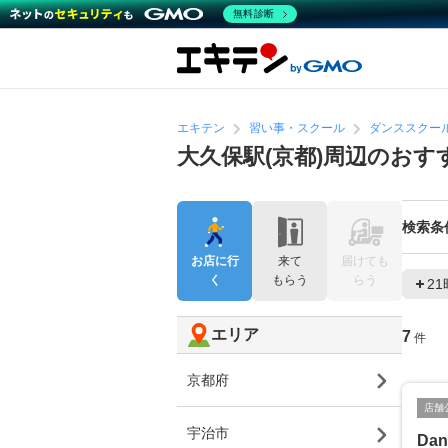
無料診断
エキテン
習い事・スクール
ダンススクー
大久保駅(京都)周辺のお
検索条
お店に行
来て
届けても
く
もらう
らう
2
エリア
7
件
京都府
店舗
宇治市
Dan