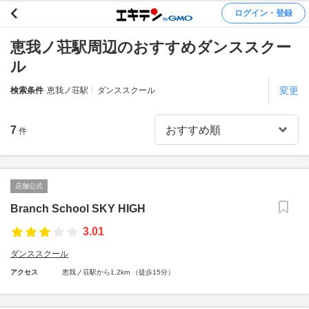
ログイン・登録
恵我ノ荘駅周辺のおすすめダンススクー
ル
変更
検索条件
恵我ノ荘駅
ダンススクール
7
件
店舗公式
Branch School SKY HIGH
3.01
ダンススクール
アクセス
恵我ノ荘駅から1.2km （徒歩15分）