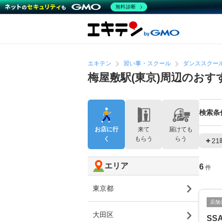
無料診断
エキテン
習い事・スクール
ダンススクー
梅屋敷駅(東京)周辺のお
検索条
お店に行
来て
届けても
く
もらう
らう
2
エリア
6
件
東京都
店舗
大田区
SS