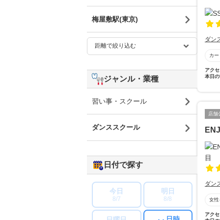
梅屋敷駅(東京)
ダン
カー
アクセ
本日の
ジャンル・業種
習い事・スクール
店舗
ダンススクール
EN
日付で探す
ダン
今日
明日
8/7
8/8
女性
アクセ
日時
日曜日