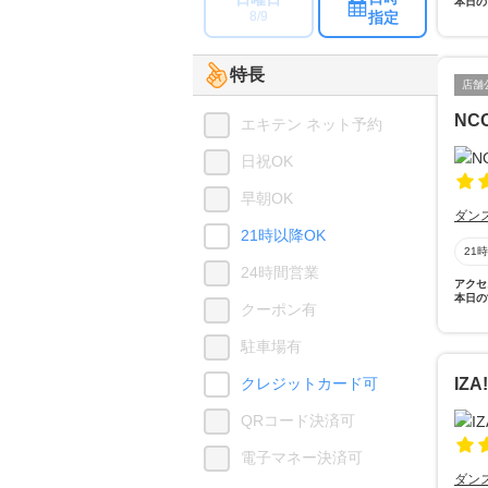
本日の
指定
8/9
特長
店舗
NC
エキテン ネット予約
日祝OK
早朝OK
ダン
21時以降OK
21
24時間営業
アクセ
本日の
クーポン有
駐車場有
クレジットカード可
IZA
QRコード決済可
電子マネー決済可
ダン