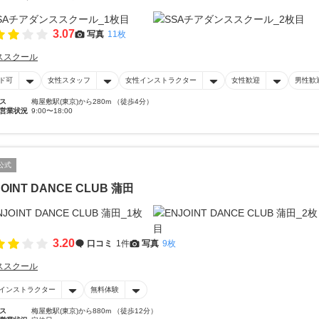
3.07
写真
11枚
ススクール
ド可
女性スタッフ
女性インストラクター
女性歓迎
男性歓
ス
梅屋敷駅(東京)から280m （徒歩4分）
営業状況
9:00〜18:00
公式
JOINT DANCE CLUB 蒲田
3.20
口コミ
1件
写真
9枚
ススクール
インストラクター
無料体験
ス
梅屋敷駅(東京)から880m （徒歩12分）