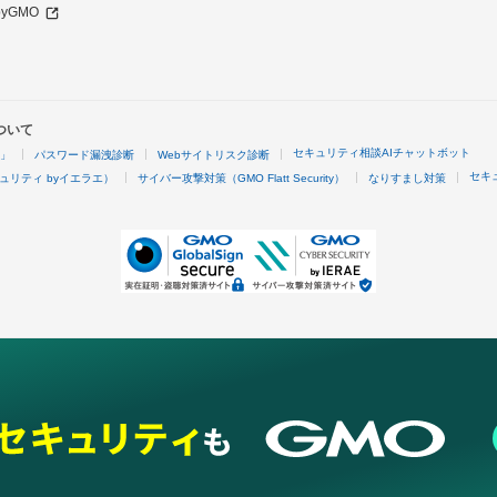
 byGMO
ついて
セキュリティ相談AIチャットボット
4」
パスワード漏洩診断
Webサイトリスク診断
セキ
ュリティ byイエラエ）
サイバー攻撃対策（GMO Flatt Security）
なりすまし対策