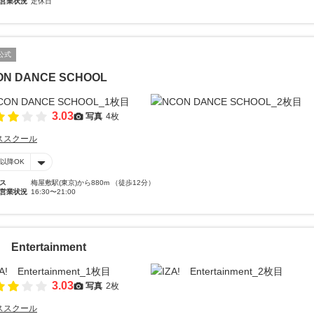
営業状況
定休日
公式
ON DANCE SCHOOL
3.03
写真
4枚
ススクール
時以降OK
ス
梅屋敷駅(東京)から880m （徒歩12分）
営業状況
16:30〜21:00
! Entertainment
3.03
写真
2枚
ススクール