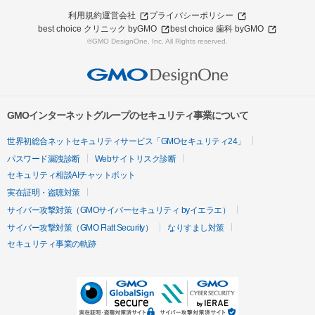
利用規約
運営会社
プライバシーポリシー
best choice クリニック byGMO
best choice 歯科 byGMO
©GMO DesignOne, Inc. All Rights reserved.
GMOインターネットグループのセキュリティ事業について
世界初総合ネットセキュリティサービス「GMOセキュリティ24」
パスワード漏洩診断
Webサイトリスク診断
セキュリティ相談AIチャットボット
実在証明・盗聴対策
サイバー攻撃対策（GMOサイバーセキュリティ byイエラエ）
サイバー攻撃対策（GMO Flatt Security）
なりすまし対策
セキュリティ事業の軌跡