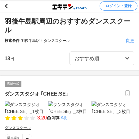
ログイン・登録
羽後牛島駅周辺のおすすめダンススクー
ル
変更
検索条件
羽後牛島駅
ダンススクール
13
件
店舗公式
ダンススタジオ ｢CHEE:SE」
3.20
写真
9枚
ダンススクール
駐車場有