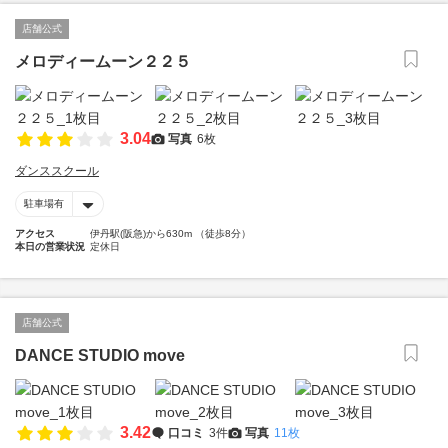
店舗公式
メロディームーン２２５
3.04
写真
6枚
ダンススクール
駐車場有
アクセス
伊丹駅(阪急)から630m （徒歩8分）
本日の営業状況
定休日
店舗公式
DANCE STUDIO move
3.42
口コミ
3件
写真
11枚