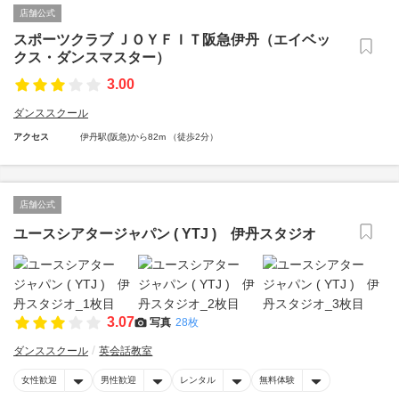
店舗公式
スポーツクラブ ＪＯＹＦＩＴ阪急伊丹（エイベッ
クス・ダンスマスター）
3.00
ダンススクール
アクセス
伊丹駅(阪急)から82m （徒歩2分）
店舗公式
ユースシアタージャパン ( YTJ ) 伊丹スタジオ
3.07
写真
28枚
ダンススクール
英会話教室
女性歓迎
男性歓迎
レンタル
無料体験