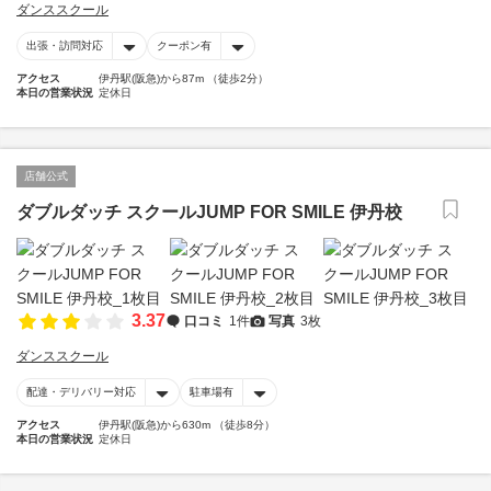
ダンススクール
出張・訪問対応
クーポン有
アクセス
伊丹駅(阪急)から87m （徒歩2分）
本日の営業状況
定休日
店舗公式
ダブルダッチ スクールJUMP FOR SMILE 伊丹校
3.37
口コミ
1件
写真
3枚
ダンススクール
配達・デリバリー対応
駐車場有
アクセス
伊丹駅(阪急)から630m （徒歩8分）
本日の営業状況
定休日