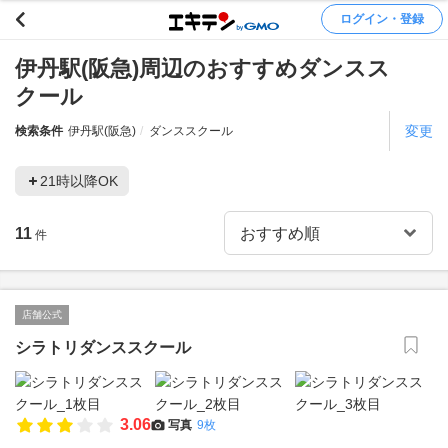
ログイン・登録
伊丹駅(阪急)周辺のおすすめダンスス
クール
変更
検索条件
伊丹駅(阪急)
ダンススクール
21時以降OK
11
件
店舗公式
シラトリダンススクール
3.06
写真
9枚