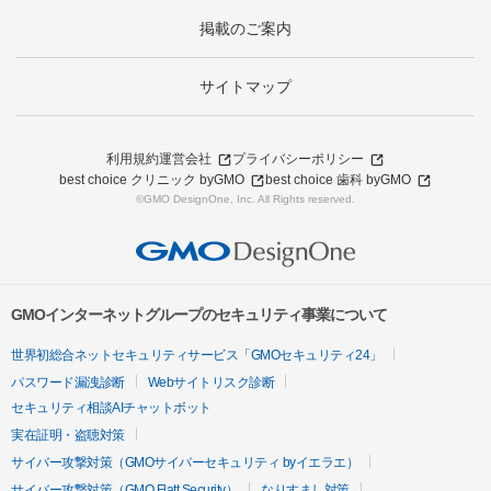
掲載のご案内
サイトマップ
利用規約
運営会社
プライバシーポリシー
best choice クリニック byGMO
best choice 歯科 byGMO
©GMO DesignOne, Inc. All Rights reserved.
GMOインターネットグループのセキュリティ事業について
世界初総合ネットセキュリティサービス「GMOセキュリティ24」
パスワード漏洩診断
Webサイトリスク診断
セキュリティ相談AIチャットボット
実在証明・盗聴対策
サイバー攻撃対策（GMOサイバーセキュリティ byイエラエ）
サイバー攻撃対策（GMO Flatt Security）
なりすまし対策