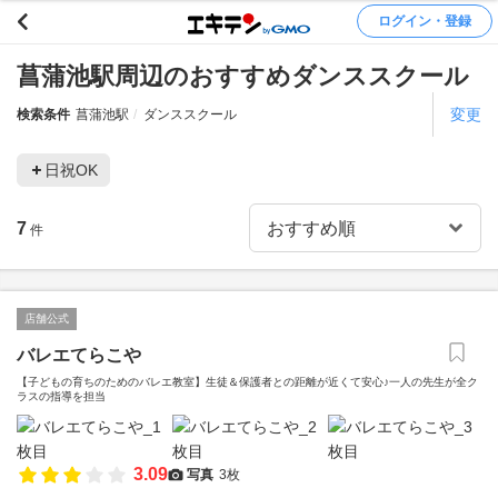
ログイン・登録
菖蒲池駅周辺のおすすめダンススクール
変更
検索条件
菖蒲池駅
ダンススクール
日祝OK
7
件
店舗公式
バレエてらこや
【子どもの育ちのためのバレエ教室】生徒＆保護者との距離が近くて安心♪一人の先生が全ク
ラスの指導を担当
3.09
写真
3枚