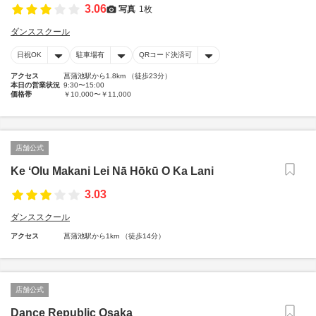
3.06
写真
1枚
ダンススクール
日祝OK
駐車場有
QRコード決済可
アクセス
菖蒲池駅から1.8km （徒歩23分）
本日の営業状況
9:30〜15:00
価格帯
￥10,000〜￥11,000
店舗公式
Ke ʻOlu Makani Lei Nā Hōkū O Ka Lani
3.03
ダンススクール
アクセス
菖蒲池駅から1km （徒歩14分）
店舗公式
Dance Republic Osaka