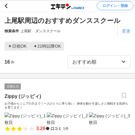
ログイン・登録
上尾駅周辺のおすすめダンススクール
変更
検索条件
上尾駅
ダンススクール
日祝OK
21時以降OK
16
件
店舗公式
Zippy (ジッピィ)
お子様からシニアの方まで｜一人ひとりに寄り添い、身体を動かす楽しさと挑戦する気持ち
を育てます！
3.26
口コミ
1件