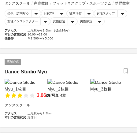
ダンススクール
家庭教師
フィットネスクラブ・スポーツジム
幼児教室
出張・訪問対応
日祝OK
駐車場有
女性スタッフ
女性インストラクター
女性歓迎
男性限定
アクセス
上尾駅から1.9km （徒歩24分）
本日の営業状況
10:00〜21:00
価格帯
￥1,500〜￥5,060
店舗公式
Dance Studio Myu
3.06
写真
4枚
ダンススクール
アクセス
上尾駅から2.3km
本日の営業状況
定休日