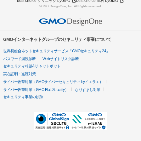
best choice クリニック byGMO
best choice 歯科 byGMO
©GMO DesignOne, Inc. All Rights reserved.
GMOインターネットグループのセキュリティ事業について
世界初総合ネットセキュリティサービス「GMOセキュリティ24」
パスワード漏洩診断
Webサイトリスク診断
セキュリティ相談AIチャットボット
実在証明・盗聴対策
サイバー攻撃対策（GMOサイバーセキュリティ byイエラエ）
サイバー攻撃対策（GMO Flatt Security）
なりすまし対策
セキュリティ事業の軌跡