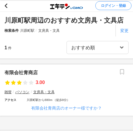
ログイン・登録
川原町駅周辺のおすすめ文房具・文具店
変更
検索条件
川原町駅
文房具・文具
1
件
有限会社青商店
3.00
雑貨
パソコン
文房具・文具
アクセス
川原町駅から680m （徒歩9分）
有限会社青商店のオーナー様ですか？