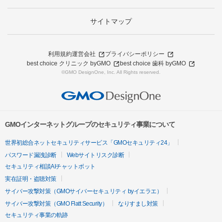
サイトマップ
利用規約
運営会社
プライバシーポリシー
best choice クリニック byGMO
best choice 歯科 byGMO
©GMO DesignOne, Inc. All Rights reserved.
GMOインターネットグループのセキュリティ事業について
世界初総合ネットセキュリティサービス「GMOセキュリティ24」
パスワード漏洩診断
Webサイトリスク診断
セキュリティ相談AIチャットボット
実在証明・盗聴対策
サイバー攻撃対策（GMOサイバーセキュリティ byイエラエ）
サイバー攻撃対策（GMO Flatt Security）
なりすまし対策
セキュリティ事業の軌跡