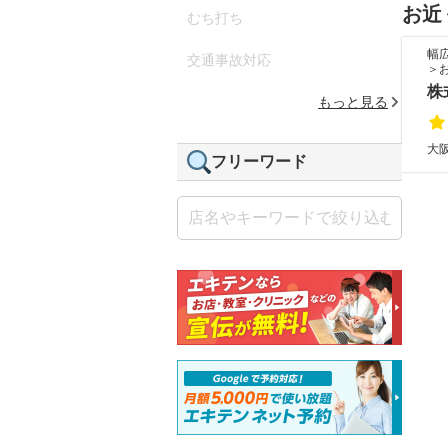
お近
むち打ち
幅
交通事故対応
＞
株
もっと見る
大
フリーワード