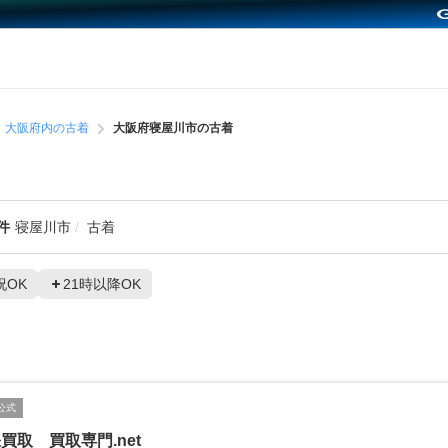
大阪府内の古着
大阪府寝屋川市の古着
件
寝屋川市
古着
祝OK
21時以降OK
公式
買取 買取専門.net