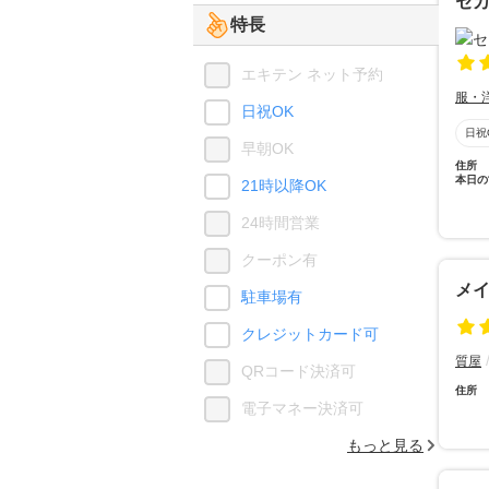
セ
特長
エキテン ネット予約
服・
日祝OK
日祝
早朝OK
住所
本日の
21時以降OK
24時間営業
クーポン有
メイ
駐車場有
クレジットカード可
質屋
QRコード決済可
住所
電子マネー決済可
もっと見る