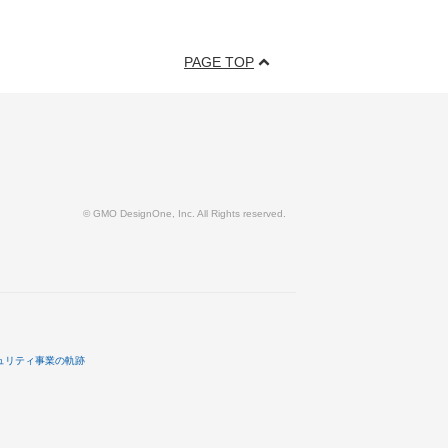
PAGE TOP
© GMO DesignOne, Inc. All Rights reserved.
ュリティ事業の軌跡