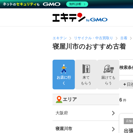
無料診断
エキテン
リサイクル・中古買取り
古着
寝屋川市のおすすめ古着
検索条
お店に行
来て
届けても
く
もらう
らう
日
エリア
6
件
大阪府
店舗
寝屋川市
出張