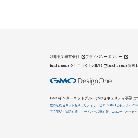
利用規約
運営会社
プライバシーポリシー
best choice クリニック byGMO
best choice 歯科
GMOインターネットグループのセキュリティ事業に
世界初総合ネットセキュリティサービス「GMOセキュリティ2
実在証明・盗聴対策
サイバー攻撃対策（GMOサイバーセキ