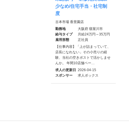
少なめ/住宅手当・社宅制
度
古本市場 香里園店
勤務地
大阪府 寝屋川市
給与タイプ
月給24万円～35万円
雇用形態
正社員
【仕事内容】「上が詰まっていて、
店長になれない」その小売りの経
験、当社の空きポストで活かしませ
んか。 年間10店舗ペー…
求人の更新日
2026-04-15
スポンサー
求人ボックス