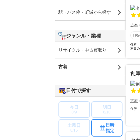
駅・バス停・町域から探す
古本
ジャンル・業種
日祝
住所
本日の
リサイクル・中古買取り
古着
創
日付で探す
古着
今日
明日
住所
8/9
8/10
日時
土曜日
指定
8/15