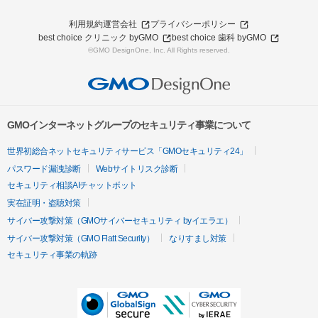
利用規約
運営会社
プライバシーポリシー
best choice クリニック byGMO
best choice 歯科 byGMO
©GMO DesignOne, Inc. All Rights reserved.
GMOインターネットグループのセキュリティ事業について
世界初総合ネットセキュリティサービス「GMOセキュリティ24」
パスワード漏洩診断
Webサイトリスク診断
セキュリティ相談AIチャットボット
実在証明・盗聴対策
サイバー攻撃対策（GMOサイバーセキュリティ byイエラエ）
サイバー攻撃対策（GMO Flatt Security）
なりすまし対策
セキュリティ事業の軌跡