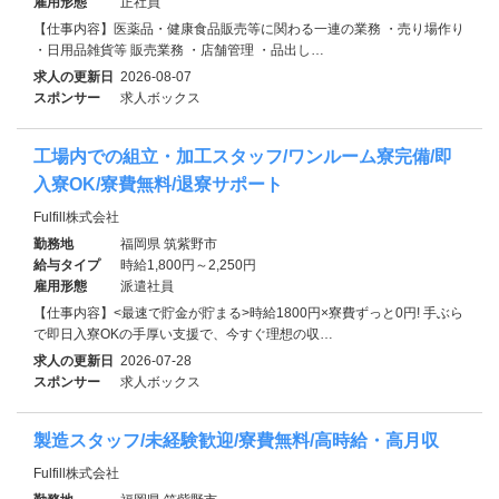
雇用形態
正社員
【仕事内容】医薬品・健康食品販売等に関わる一連の業務 ・売り場作り
・日用品雑貨等 販売業務 ・店舗管理 ・品出し…
求人の更新日
2026-08-07
スポンサー
求人ボックス
工場内での組立・加工スタッフ/ワンルーム寮完備/即
入寮OK/寮費無料/退寮サポート
Fulfill株式会社
勤務地
福岡県 筑紫野市
給与タイプ
時給1,800円～2,250円
雇用形態
派遣社員
【仕事内容】<最速で貯金が貯まる>時給1800円×寮費ずっと0円! 手ぶら
で即日入寮OKの手厚い支援で、今すぐ理想の収…
求人の更新日
2026-07-28
スポンサー
求人ボックス
製造スタッフ/未経験歓迎/寮費無料/高時給・高月収
Fulfill株式会社