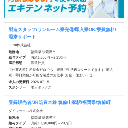
製造スタッフ/ワンルーム寮完備/即入寮OK/寮費無料/
退寮サポート
Fulfill株式会社
勤務地
福岡県 筑紫野市
給与タイプ
時給1,800円～2,250円
雇用形態
派遣社員
【仕事内容】所持金ゼロでも、即日で生活再スタートできます! 即入
寮・即日勤務が可能な製造のお仕事! お金・住まい・仕…
求人の更新日
2026-07-15
スポンサー
求人ボックス
登録販売者/JR筑豊本線 筑前山家駅/福岡県/筑前町
ダイレックス株式会社
勤務地
福岡県 筑紫野市
給与タイプ
月給18万8,000円～29万円