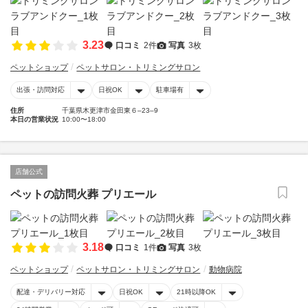
3.23
口コミ
2件
写真
3枚
ペットショップ
ペットサロン・トリミングサロン
出張・訪問対応
日祝OK
駐車場有
住所
千葉県木更津市金田東６–23–9
本日の営業状況
10:00〜18:00
店舗公式
ペットの訪問火葬 プリエール
3.18
口コミ
1件
写真
3枚
ペットショップ
ペットサロン・トリミングサロン
動物病院
配達・デリバリー対応
日祝OK
21時以降OK