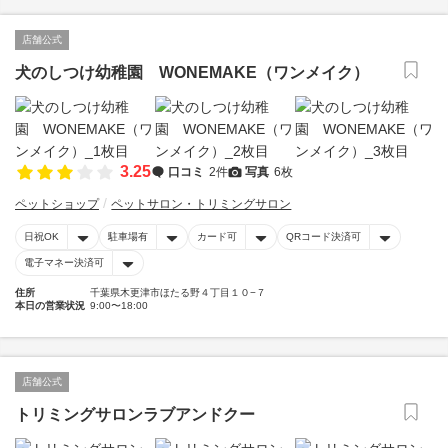
店舗公式
犬のしつけ幼稚園 WONEMAKE（ワンメイク）
3.25
口コミ
2件
写真
6枚
ペットショップ
ペットサロン・トリミングサロン
日祝OK
駐車場有
カード可
QRコード決済可
電子マネー決済可
住所
千葉県木更津市ほたる野４丁目１０−７
本日の営業状況
9:00〜18:00
店舗公式
トリミングサロンラブアンドクー