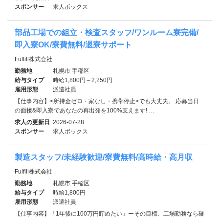
スポンサー
求人ボックス
部品工場での組立・検査スタッフ/ワンルーム寮完備/
即入寮OK/寮費無料/退寮サポート
Fulfill株式会社
勤務地
札幌市 手稲区
給与タイプ
時給1,800円～2,250円
雇用形態
派遣社員
【仕事内容】<所持金ゼロ・家なし・携帯停止>でも大丈夫。 応募当日
の面接&即入寮であなたの再出発を100%支えます! …
求人の更新日
2026-07-28
スポンサー
求人ボックス
製造スタッフ/未経験歓迎/寮費無料/高時給・高月収
Fulfill株式会社
勤務地
札幌市 手稲区
給与タイプ
時給1,800円
雇用形態
派遣社員
【仕事内容】「1年後に100万円貯めたい」ーその目標、工場勤務なら確