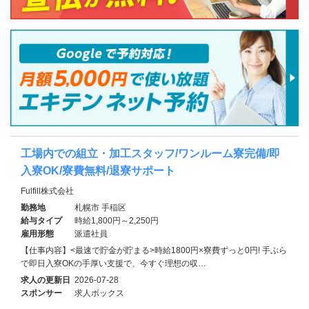
工場内での組立・加工スタッフ/ワンルーム寮完備/即
入寮OK/寮費無料/退寮サポート
Fulfill株式会社
勤務地
札幌市 手稲区
給与タイプ
時給1,800円～2,250円
雇用形態
派遣社員
【仕事内容】<最速で貯金が貯まる>時給1800円×寮費ずっと0円! 手ぶら
で即日入寮OKの手厚い支援で、今すぐ理想の収…
求人の更新日
2026-07-28
スポンサー
求人ボックス