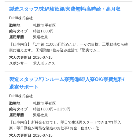
製造スタッフ/未経験歓迎/寮費無料/高時給・高月収
Fulfill株式会社
勤務地
札幌市 手稲区
給与タイプ
時給1,800円
雇用形態
派遣社員
【仕事内容】「1年後に100万円貯めたい」ーその目標、工場勤務なら確
実に狙えます。 工場勤務×住み込み生活で「堅実でム…
求人の更新日
2026-07-15
スポンサー
求人ボックス
製造スタッフ/ワンルーム寮完備/即入寮OK/寮費無料/
退寮サポート
Fulfill株式会社
勤務地
札幌市 手稲区
給与タイプ
時給1,800円～2,250円
雇用形態
派遣社員
【仕事内容】所持金ゼロでも、即日で生活再スタートできます! 即入
寮・即日勤務が可能な製造のお仕事! お金・住まい・仕…
求人の更新日
2026-07-15