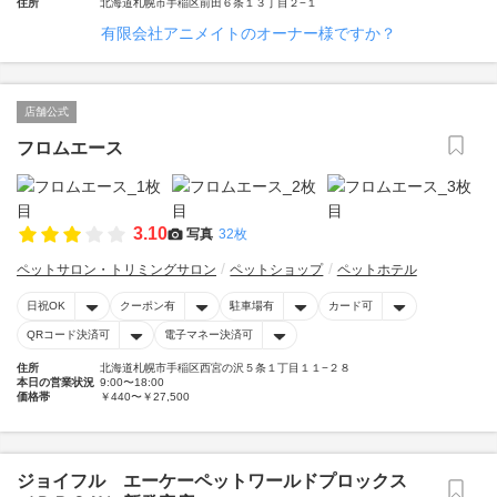
住所
北海道札幌市手稲区前田６条１３丁目２−１
有限会社アニメイトのオーナー様ですか？
店舗公式
フロムエース
3.10
写真
32枚
ペットサロン・トリミングサロン
ペットショップ
ペットホテル
日祝OK
クーポン有
駐車場有
カード可
QRコード決済可
電子マネー決済可
住所
北海道札幌市手稲区西宮の沢５条１丁目１１−２８
本日の営業状況
9:00〜18:00
価格帯
￥440〜￥27,500
ジョイフル エーケーペットワールドプロックス