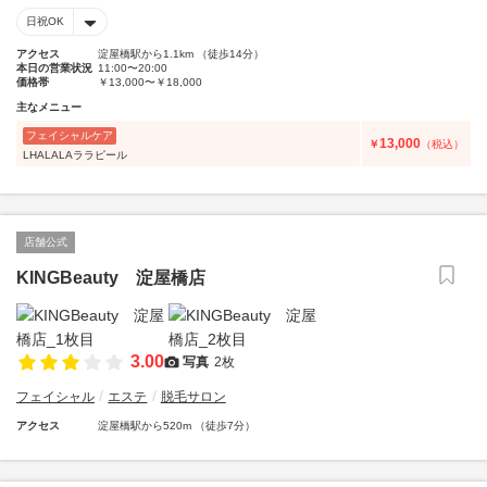
日祝OK
アクセス
淀屋橋駅から1.1km （徒歩14分）
本日の営業状況
11:00〜20:00
価格帯
￥13,000〜￥18,000
主なメニュー
フェイシャルケア
13,000
￥
（税込）
LHALALAララピール
店舗公式
KINGBeauty 淀屋橋店
3.00
写真
2枚
フェイシャル
エステ
脱毛サロン
アクセス
淀屋橋駅から520m （徒歩7分）