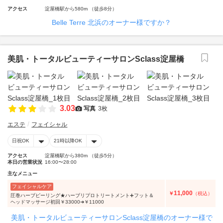
アクセス
淀屋橋駅から580m （徒歩8分）
Belle Terre 北浜のオーナー様ですか？
美肌・トータルビューティーサロンSclass淀屋橋
3.03
写真
3枚
エステ
フェイシャル
日祝OK
21時以降OK
アクセス
淀屋橋駅から380m （徒歩5分）
本日の営業状況
16:00〜28:00
主なメニュー
フェイシャルケア
11,000
￥
（税込）
圧巻ハーブピーリング★ハーブリプロトリートメント➕フット＆
ヘッドマッサージ初回￥33000➜￥11000
美肌・トータルビューティーサロンSclass淀屋橋のオーナー様で