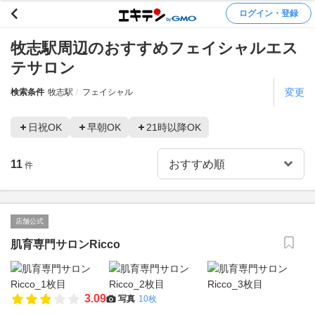
ログイン・登録
牧志駅周辺のおすすめフェイシャルエス
テサロン
変更
検索条件
牧志駅
フェイシャル
日祝OK
早朝OK
21時以降OK
11
件
店舗公式
肌育専門サロンRicco
3.09
写真
10枚