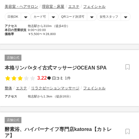
美容室・ヘアサロン
理容室・床屋
エステ
フェイシャル
日祝OK
カード可
QRコード決済可
女性スタッフ
アクセス
牧志駅から310m （徒歩4分）
本日の営業状況
9:00〜20:00
価格帯
￥5,500〜￥28,800
店舗公式
本格リンパ×タイ古式マッサージOCEAN SPA
3.22
口コミ
1件
整体
エステ
リラクゼーションマッサージ
フェイシャル
アクセス
牧志駅から1.3km （徒歩16分）
店舗公式
酵素浴、ハイパーナイフ専門店katorea【カトレ
ア】