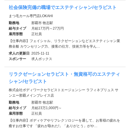
社会保険完備の職場でエステティシャン/セラピスト
まつ毛カール専門店LOKAHI
勤務地
那覇市 牧志駅
給与タイプ
月給17万円～27万円
雇用形態
正社員
【仕事内容】フェイシャル、リラクゼーションなどエステティシャン業
務全般 カウンセリング力、接客の仕方、技術力等を学ん…
求人の更新日
2025-11-11
スポンサー
求人ボックス
リラクゼーションセラピスト・無資格可のエステティ
シャン/セラピスト
株式会社ボディワークセラピストエージェンシー ラフィネプリュス サ
ンエー那覇メインプレイス店
勤務地
那覇市 牧志駅
給与タイプ
月給23万1,000円～
雇用形態
正社員
【仕事内容】ボディケアやリフレクソロジーを通して、お客様の疲れを
癒すお仕事です 「疲れが取れた!」「ありがとう」がや…