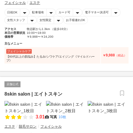
フェイシャル
エステ
日祝OK
駐車場有
カード可
電子マネー決済可
女性スタッフ
女性限定
お子様連れOK
アクセス
牧志駅から1.3km （徒歩16分）
本日の営業状況
10:00〜18:00
価格帯
￥9,988〜￥24,200
主なメニュー
フェイシャルケア
9,988
￥
（税込）
【60代以上の肌悩み】たるみ/シワケア/エイジング《マイルドハー
ブ》
店舗公式
8skin salon | エイトスキン
3.01
写真
10枚
エステ
脱毛サロン
フェイシャル