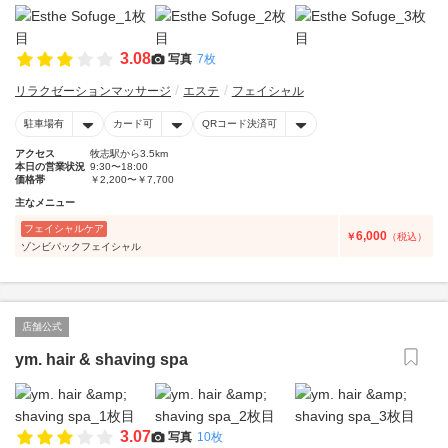
3.08
写真
7枚
リラクゼーションマッサージ
エステ
フェイシャル
駐車場有
カード可
QRコード決済可
アクセス
牧志駅から3.5km
本日の営業状況
9:30〜18:00
価格帯
￥2,200〜￥7,700
主なメニュー
フェイシャルケア
6,000
￥
（税込）
ゾンビパックフェイシャル
店舗公式
ym. hair & shaving spa
3.07
写真
10枚