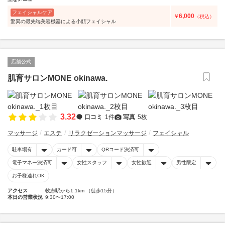
フェイシャルケア
6,000
￥
（税込）
驚異の最先端美容機器による小顔フェイシャル
店舗公式
肌育サロンMONE okinawa.
3.32
口コミ
1件
写真
5枚
マッサージ
エステ
リラクゼーションマッサージ
フェイシャル
駐車場有
カード可
QRコード決済可
電子マネー決済可
女性スタッフ
女性歓迎
男性限定
お子様連れOK
アクセス
牧志駅から1.1km （徒歩15分）
本日の営業状況
9:30〜17:00