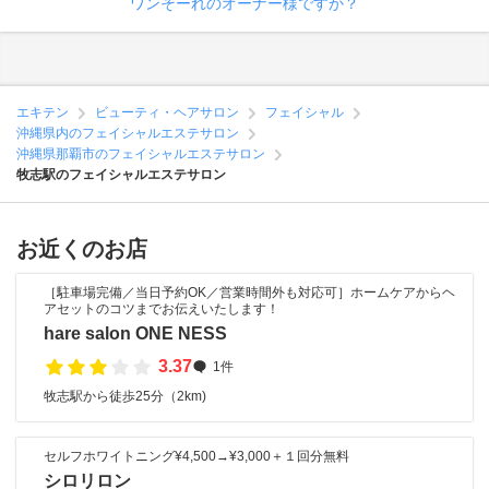
ワンそーれのオーナー様ですか？
エキテン
ビューティ・ヘアサロン
フェイシャル
沖縄県内のフェイシャルエステサロン
沖縄県那覇市のフェイシャルエステサロン
牧志駅のフェイシャルエステサロン
お近くのお店
［駐車場完備／当日予約OK／営業時間外も対応可］ホームケアからヘ
アセットのコツまでお伝えいたします！
hare salon ONE NESS
3.37
1件
牧志駅から徒歩25分（2km)
セルフホワイトニング¥4,500→¥3,000＋１回分無料
シロリロン