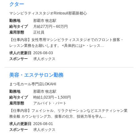
クター
マシンピラティススタジオRintosull那覇新都心
勤務地
那覇市 牧志駅
給与タイプ
月給27万円～60万円
雇用形態
正社員
【仕事内容】女性専用マシンピラティススタジオでのフロント接客・
レッスン業務をお願いします。 <具体的には> ・レッス…
求人の更新日
2026-08-03
スポンサー
求人ボックス
美容・エステサロン勤務
まつ毛カール専門店LOKAHI
勤務地
那覇市 牧志駅
給与タイプ
時給1,023円～1,500円
雇用形態
アルバイト・パート
【仕事内容】フェイシャル、リラクゼーションなどエステティシャン業
務全般 カウンセリング力、接客の仕方、技術力等を学ん…
求人の更新日
2026-08-01
スポンサー
求人ボックス