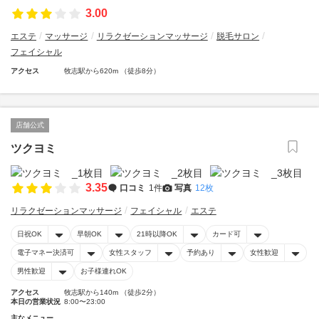
3.00
エステ
マッサージ
リラクゼーションマッサージ
脱毛サロン
フェイシャル
アクセス
牧志駅から620m （徒歩8分）
店舗公式
ツクヨミ
3.35
口コミ
1件
写真
12枚
リラクゼーションマッサージ
フェイシャル
エステ
日祝OK
早朝OK
21時以降OK
カード可
電子マネー決済可
女性スタッフ
予約あり
女性歓迎
男性歓迎
お子様連れOK
アクセス
牧志駅から140m （徒歩2分）
本日の営業状況
8:00〜23:00
主なメニュー