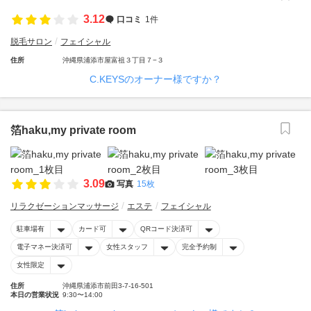
3.12
口コミ
1件
脱毛サロン
フェイシャル
住所
沖縄県浦添市屋富祖３丁目７−３
C.KEYSのオーナー様ですか？
箔haku,my private room
3.09
写真
15枚
リラクゼーションマッサージ
エステ
フェイシャル
駐車場有
カード可
QRコード決済可
電子マネー決済可
女性スタッフ
完全予約制
女性限定
住所
沖縄県浦添市前田3-7-16-501
本日の営業状況
9:30〜14:00