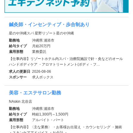
鍼灸師・インセンティブ・歩合制あり
星のや沖縄スパ 星野リゾート星のや沖縄
勤務地
沖縄県 浦添市
給与タイプ
月給20万円
雇用形態
業務委託
【仕事内容】リゾートホテル内スパ・治療院施設で針・灸などのオール
ハンドボディケア ・アロマトリートメント(ボディ・フ…
求人の更新日
2026-08-06
スポンサー
求人ボックス
美容・エステサロン勤務
NAskin 北谷店
勤務地
沖縄県 浦添市
給与タイプ
時給1,300円～1,500円
雇用形態
アルバイト・パート
【仕事内容】〈主な業務〉 ・お客様お出迎え ・カウンセリング ・施術
・スキンケアアドバイス ・お会計 ・…