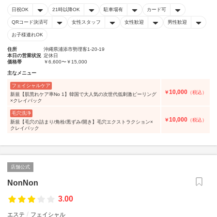
日祝OK
21時以降OK
駐車場有
カード可
QRコード決済可
女性スタッフ
女性歓迎
男性歓迎
お子様連れOK
住所
沖縄県浦添市勢理客1-20-19
本日の営業状況
定休日
価格帯
￥6,600〜￥15,000
主なメニュー
フェイシャルケア
10,000
￥
（税込）
新規【肌荒れケア率No 1】韓国で大人気の次世代低刺激ピーリング
×クレイパック
毛穴洗浄
10,000
￥
（税込）
新規【毛穴の詰まり/角栓/黒ずみ/開き】毛穴エクストラクション×
クレイパック
店舗公式
NonNon
3.00
エステ
フェイシャル