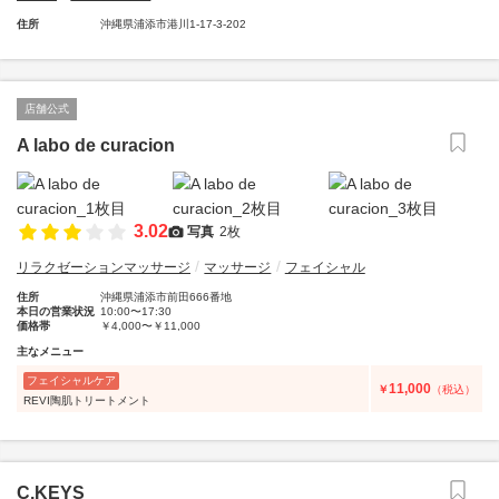
住所
沖縄県浦添市港川1-17-3-202
店舗公式
A labo de curacion
3.02
写真
2枚
リラクゼーションマッサージ
マッサージ
フェイシャル
住所
沖縄県浦添市前田666番地
本日の営業状況
10:00〜17:30
価格帯
￥4,000〜￥11,000
主なメニュー
フェイシャルケア
11,000
￥
（税込）
REVI陶肌トリートメント
C.KEYS