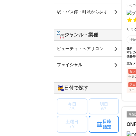
いくつ
駅・バス停・町域から探す
リラ
ジャンル・業種
日祝
ビューティ・ヘアサロン
住所
本日の
価格帯
主なメ
フェイシャル
セッ
全身
フェ
日付で探す
フェ
今日
明日
8/6
8/7
店舗
日時
土曜日
ON
指定
8/8