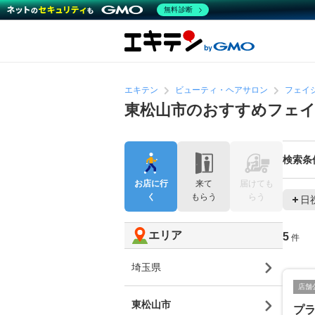
無料診断
エキテン
ビューティ・ヘアサロン
フェイ
東松山市のおすすめフェ
検索条
お店に行
来て
届けても
く
もらう
らう
日
エリア
5
件
埼玉県
店舗
東松山市
プラ