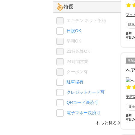
特長
フェ
エキテン ネット予約
駐車
日祝OK
住所
本日の
早朝OK
21時以降OK
店舗
24時間営業
ヘ
クーポン有
駐車場有
クレジットカード可
美容
QRコード決済可
日祝
電子マネー決済可
住所
本日の
もっと見る