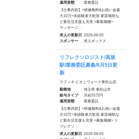
雇用形態
業務委託
【仕事内容】<研修無料&お祝い金最
大10万>未経験者大歓迎 家賃補助な
ど新生活支援も充実 <募集職種>
マッサージ…
求人の更新日
2026-08-05
スポンサー
求人ボックス
リフレクソロジスト/高坂
駅/業務委託募集/8月5日更
新
ラフィネ ピオニウォーク東松山店
勤務地
埼玉県 東松山市
給与タイプ
月給55万円
雇用形態
業務委託
【仕事内容】<研修無料&お祝い金最
大10万>未経験者大歓迎 家賃補助な
ど新生活支援も充実 <募集職種> リ
フレクソ…
求人の更新日
2026-08-05