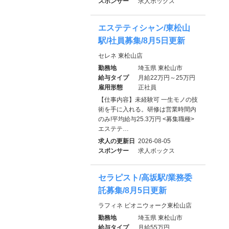
スポンサー
求人ボックス
エステティシャン/東松山
駅/社員募集/8月5日更新
セレネ 東松山店
勤務地
埼玉県 東松山市
給与タイプ
月給22万円～25万円
雇用形態
正社員
【仕事内容】未経験可 一生モノの技
術を手に入れる。研修は営業時間内
のみ!平均給与25.3万円 <募集職種>
エステテ…
求人の更新日
2026-08-05
スポンサー
求人ボックス
セラピスト/高坂駅/業務委
託募集/8月5日更新
ラフィネ ピオニウォーク東松山店
勤務地
埼玉県 東松山市
給与タイプ
月給55万円