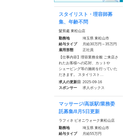
スタイリスト・理容師募
集、年齢不問
髮剪處 東松山店
勤務地
埼玉県 東松山市
給与タイプ
月給30万円～35万円
雇用形態
正社員
【仕事内容】理容業務全般 ご来店さ
れたお客様への応対、カットや
シェービング等の施術を行っていた
だきます。 スタイリスト…
求人の更新日
2025-09-16
スポンサー
求人ボックス
マッサージ/高坂駅/業務委
託募集/8月5日更新
ラフィネ ピオニウォーク東松山店
勤務地
埼玉県 東松山市
給与タイプ
月給55万円