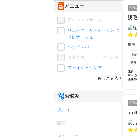
メニュー
店舗
脱毛
アロママッサージ
リンパマッサージ・リンパ
ドレナージュ
脱毛
ヘッドスパ
日祝
よもぎ蒸し・ハーブテント
無料
フェイシャルケア
住所
本日の
もっと見る
価格帯
お悩み
店舗
肩こり
shil
腰痛
ダイエット