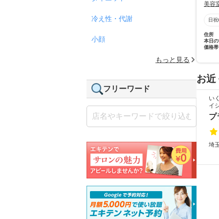
美容
冷え性・代謝
日祝
住所
小顔
本日の
価格帯
もっと見る
お近
フリーワード
い
イ
プ
埼玉