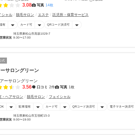
3.08
写真
14枚
イシャル
脱毛サロン
エステ
託児所・保育サービス
場有
カード可
QRコード決済可
埼玉県東松山市高坂1029-7
営業状況
9:30〜17:00
公式
アーサロングリーン
3.56
口コミ
2件
写真
1枚
室・ヘアサロン
脱毛サロン
フェイシャル
OK
駐車場有
カード可
QRコード決済可
電子マネー決済可
埼玉県東松山市五領町15-3
営業状況
9:00〜19:00