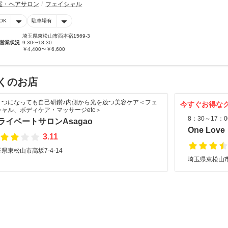
室・ヘアサロン
フェイシャル
OK
駐車場有
埼玉県東松山市西本宿1569-3
営業状況
9:30〜18:30
￥4,400〜￥6,600
くのお店
くつになっても自己研鑚♪内側から光を放つ美容ケア＜フェ
今すぐお得な
シャル、ボディケア・マッサージetc＞
8：30～17
ライベートサロンAsagao
One Love
3.11
県東松山市高坂7-4-14
埼玉県東松山市