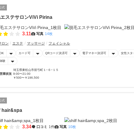
公式
エステサロンViVi Pirina
3.11
写真
14枚
サロン
エステ
マッサージ
フェイシャル
OK
カード可
QRコード決済可
電子マネー決済可
女性スタ
体験
埼玉県東松山市箭弓町１−６−１５
営業状況
9:00〜21:00
￥500〜￥196,500
公式
f hair&spa
3.34
口コミ
1件
写真
10枚