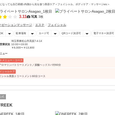
になっても自己研鑚♪内側から光を放つ美容ケア＜フェイシャル、ボディケア・マッサージetc＞
3.11
写真
3枚
クゼーションマッサージ
エステ
フェイシャル
OK
駐車場有
カード可
QRコード決済可
電子マネー決済可
埼玉県東松山市高坂7-4-14
営業状況
10:00〜19:00
￥6,000〜￥13,800
ニュー
トメニュー・コース
アロマリンパトリートメント／炭酸ヘッドスパ付60分
イシャルケア
イシャル美肌トリートメント60分コース
公式
FREEK