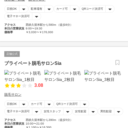
日祝OK
駐車場有
カード可
QRコード決済可
電子マネー決済可
アクセス
西鉄久留米駅から580m （徒歩8分）
本日の営業状況
9:00〜19:30
価格帯
￥3,030〜￥176,000
店舗公式
プライベート脱毛サロンSia
3.08
脱毛サロン
日祝OK
カード可
QRコード決済可
電子マネー決済可
女性スタッフ
女性歓迎
男性歓迎
アクセス
西鉄久留米駅から390m （徒歩5分）
本日の営業状況
10:00〜21:00
価格帯
￥1,100〜￥16,500