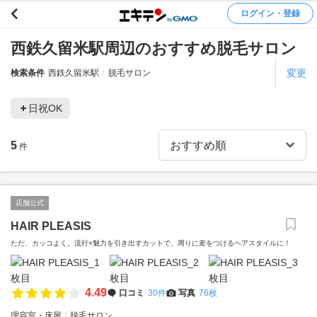
ログイン・登録
西鉄久留米駅周辺のおすすめ脱毛サロン
変更
検索条件
西鉄久留米駅
脱毛サロン
日祝OK
5
件
店舗公式
HAIR PLEASIS
ただ、カッコよく。流行×魅力を引き出すカットで、周りに差をつけるヘアスタイルに！
4.49
口コミ
30件
写真
76枚
理容室・床屋
脱毛サロン