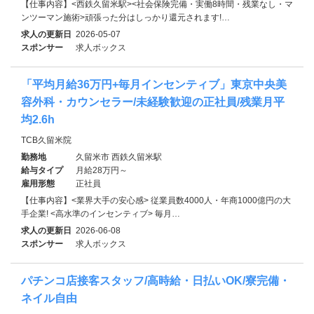
【仕事内容】<西鉄久留米駅><社会保険完備・実働8時間・残業なし・マ
ンツーマン施術>頑張った分はしっかり還元されます!…
求人の更新日
2026-05-07
スポンサー
求人ボックス
「平均月給36万円+毎月インセンティブ」東京中央美
容外科・カウンセラー/未経験歓迎の正社員/残業月平
均2.6h
TCB久留米院
勤務地
久留米市 西鉄久留米駅
給与タイプ
月給28万円～
雇用形態
正社員
【仕事内容】<業界大手の安心感> 従業員数4000人・年商1000億円の大
手企業! <⾼⽔準のインセンティブ> 毎月…
求人の更新日
2026-06-08
スポンサー
求人ボックス
パチンコ店接客スタッフ/高時給・日払いOK/寮完備・
ネイル自由