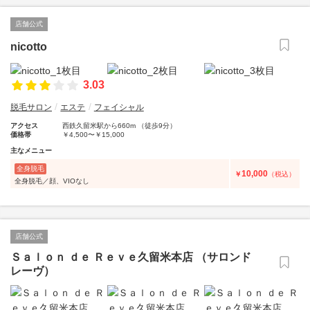
店舗公式
nicotto
3.03
脱毛サロン
エステ
フェイシャル
アクセス
西鉄久留米駅から660m （徒歩9分）
価格帯
￥4,500〜￥15,000
主なメニュー
全身脱毛
10,000
￥
（税込）
全身脱毛／顔、VIOなし
店舗公式
Ｓａｌｏｎ ｄｅ Ｒｅｖｅ久留米本店 （サロンド
レーヴ）