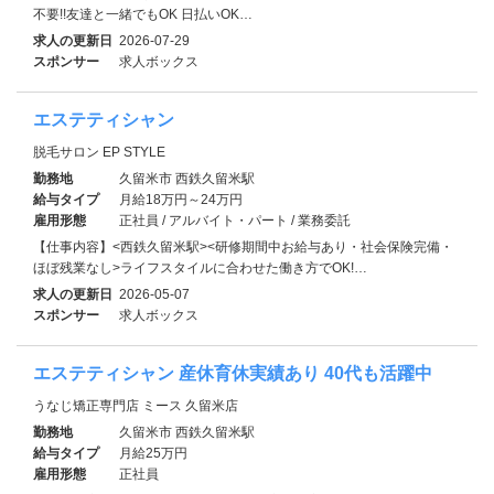
不要!!友達と一緒でもOK 日払いOK…
求人の更新日
2026-07-29
スポンサー
求人ボックス
エステティシャン
脱毛サロン EP STYLE
勤務地
久留米市 西鉄久留米駅
給与タイプ
月給18万円～24万円
雇用形態
正社員 / アルバイト・パート / 業務委託
【仕事内容】<西鉄久留米駅><研修期間中お給与あり・社会保険完備・
ほぼ残業なし>ライフスタイルに合わせた働き方でOK!…
求人の更新日
2026-05-07
スポンサー
求人ボックス
エステティシャン 産休育休実績あり 40代も活躍中
うなじ矯正専門店 ミース 久留米店
勤務地
久留米市 西鉄久留米駅
給与タイプ
月給25万円
雇用形態
正社員