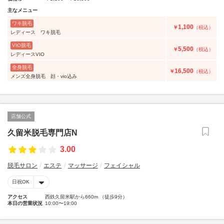
主なメニュー
ワキ脱毛
1,100
￥
（税込）
レディース ワキ脱毛
VIO脱毛
5,500
￥
（税込）
レディースVIO
全身脱毛
16,500
￥
（税込）
メンズ全身脱毛 顔・vio込み
店舗公式
久留米脱毛専門店N
3.00
脱毛サロン
エステ
マッサージ
フェイシャル
日祝OK
アクセス
西鉄久留米駅から660m （徒歩9分）
本日の営業状況
10:00〜19:00