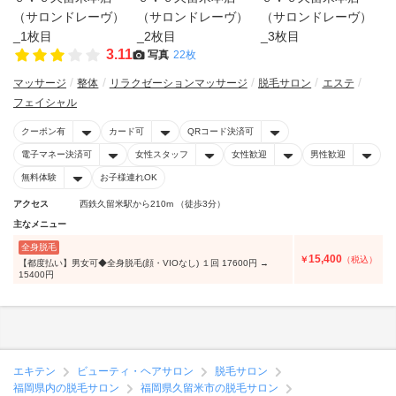
3.11
写真
22枚
マッサージ
整体
リラクゼーションマッサージ
脱毛サロン
エステ
フェイシャル
クーポン有
カード可
QRコード決済可
電子マネー決済可
女性スタッフ
女性歓迎
男性歓迎
無料体験
お子様連れOK
アクセス
西鉄久留米駅から210m （徒歩3分）
主なメニュー
全身脱毛
15,400
￥
（税込）
【都度払い】男女可◆全身脱毛(顔・VIOなし) １回 17600円 →
15400円
エキテン
ビューティ・ヘアサロン
脱毛サロン
福岡県内の脱毛サロン
福岡県久留米市の脱毛サロン