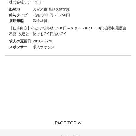
株式会社ケア・スリー
勤務地
久留米市 西鉄久留米駅
給与タイプ
時給1,200円～1,750円
雇用形態
派遣社員
【仕事内容】今だけ!研修後1,400円～スタート!! 20・30代活躍中/履歴書
不要!!友達と一緒でもOK 日払いOK…
求人の更新日
2026-07-29
スポンサー
求人ボックス
PAGE TOP