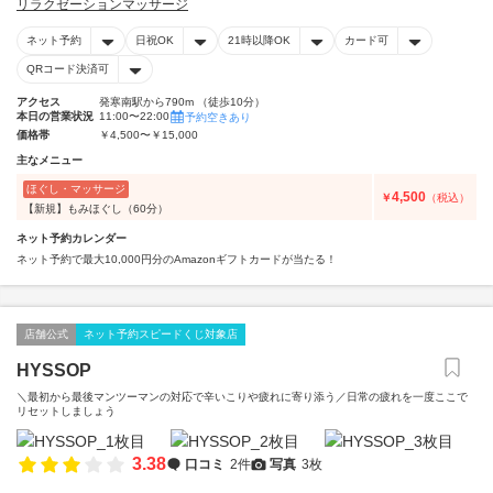
リラクゼーションマッサージ
ネット予約
日祝OK
21時以降OK
カード可
QRコード決済可
アクセス
発寒南駅から790m （徒歩10分）
本日の営業状況
11:00〜22:00
予約空きあり
価格帯
￥4,500〜￥15,000
主なメニュー
ほぐし・マッサージ
4,500
￥
（税込）
【新規】もみほぐし（60分）
ネット予約カレンダー
ネット予約で最大10,000円分のAmazonギフトカードが当たる！
店舗公式
ネット予約スピードくじ対象店
HYSSOP
＼最初から最後マンツーマンの対応で辛いこりや疲れに寄り添う／日常の疲れを一度ここで
リセットしましょう
3.38
口コミ
2件
写真
3枚