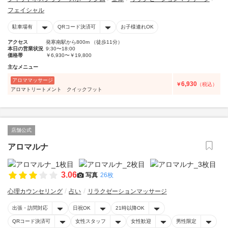
フェイシャル
駐車場有
QRコード決済可
お子様連れOK
アクセス
発寒南駅から800m （徒歩11分）
本日の営業状況
9:30〜18:00
価格帯
￥6,930〜￥19,800
主なメニュー
アロママッサージ
6,930
￥
（税込）
アロマトリートメント クイックフット
店舗公式
アロマルナ
3.06
写真
26枚
心理カウンセリング
占い
リラクゼーションマッサージ
出張・訪問対応
日祝OK
21時以降OK
QRコード決済可
女性スタッフ
女性歓迎
男性限定