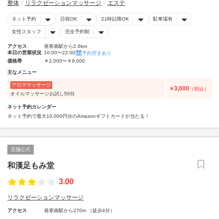
整体
リラクゼーションマッサージ
エステ
ネット予約
日祝OK
21時以降OK
駐車場有
女性スタッフ
完全予約制
アクセス
発寒南駅から2.6km
本日の営業状況
10:00〜22:00
予約空きあり
価格帯
￥2,000〜￥9,000
主なメニュー
アロママッサージ
3,000
￥
（税込）
オイルマッサージお試し50分
ネット予約カレンダー
ネット予約で最大10,000円分のAmazonギフトカードが当たる！
店舗公式
和漢足もみ堂
3.00
リラクゼーションマッサージ
アクセス
発寒南駅から270m （徒歩4分）