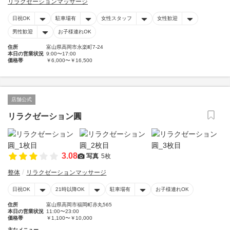
リラクゼーションマッサージ
日祝OK
駐車場有
女性スタッフ
女性歓迎
男性歓迎
お子様連れOK
住所
富山県高岡市永楽町7-24
本日の営業状況
9:00〜17:00
価格帯
￥6,000〜￥16,500
店舗公式
リラクゼーション圓
3.08
写真
5枚
整体
リラクゼーションマッサージ
日祝OK
21時以降OK
駐車場有
お子様連れOK
住所
富山県高岡市福岡町赤丸565
本日の営業状況
11:00〜23:00
価格帯
￥1,100〜￥10,000
主なメニュー