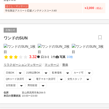
ほぐし・マッサージ
2,000
￥
（税込）
学生限定アスリート応援メンテナンスコース40
店舗公式
ワンドのSUN
3.32
口コミ
1件
写真
10枚
リラクゼーションマッサージ
マッサージ
整体
日祝OK
21時以降OK
駐車場有
カード可
QRコード決済可
電子マネー決済可
女性スタッフ
女性歓迎
男性歓迎
住所
富山県高岡市角284-5
本日の営業状況
10:00〜23:00