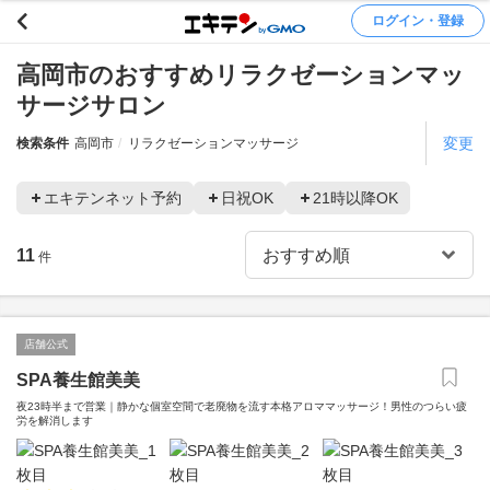
ログイン・登録
高岡市のおすすめリラクゼーションマッ
サージサロン
変更
検索条件
高岡市
リラクゼーションマッサージ
エキテンネット予約
日祝OK
21時以降OK
11
件
店舗公式
SPA養生館美美
夜23時半まで営業｜静かな個室空間で老廃物を流す本格アロママッサージ！男性のつらい疲
労を解消します