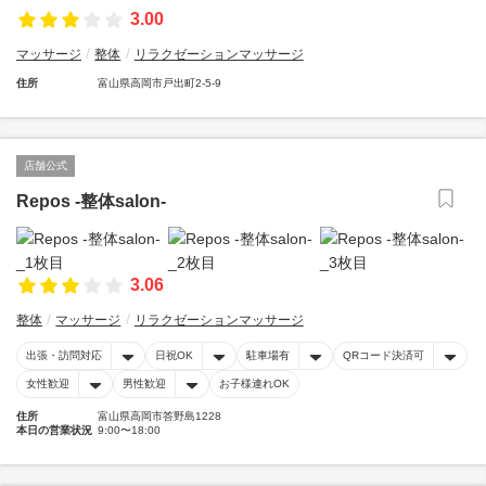
3.00
マッサージ
整体
リラクゼーションマッサージ
住所
富山県高岡市戸出町2-5-9
店舗公式
Repos -整体salon-
3.06
整体
マッサージ
リラクゼーションマッサージ
出張・訪問対応
日祝OK
駐車場有
QRコード決済可
女性歓迎
男性歓迎
お子様連れOK
住所
富山県高岡市答野島1228
本日の営業状況
9:00〜18:00