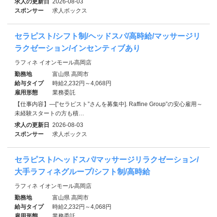
求人の更新日
2026-08-03
スポンサー
求人ボックス
セラピスト/シフト制/ヘッドスパ/高時給/マッサージリ
ラクゼーション/インセンティブあり
ラフィネ イオンモール高岡店
勤務地
富山県 高岡市
給与タイプ
時給2,232円～4,068円
雇用形態
業務委託
【仕事内容】―[”セラピスト”さんを募集中]. Raffine Group”の安心雇用～
未経験スタートの方も積…
求人の更新日
2026-08-03
スポンサー
求人ボックス
セラピスト/ヘッドスパ/マッサージリラクゼーション/
大手ラフィネグループ/シフト制/高時給
ラフィネ イオンモール高岡店
勤務地
富山県 高岡市
給与タイプ
時給2,232円～4,068円
雇用形態
業務委託