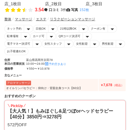
3.54
口コミ
3件
写真
152枚
整体
マッサージ
エステ
リラクゼーションマッサージ
ネット予約
日祝OK
21時以降OK
クーポン有
駐車場有
カード可
QRコード決済可
電子マネー決済可
女性スタッフ
女性歓迎
男性歓迎
お子様連れOK
住所
富山県高岡市京田78
本日の営業状況
10:00〜24:00
予約空きあり
価格帯
￥550〜￥10,978
主なメニュー
アロママッサージ
7,678
￥
（税込）
オイルリンパセラピー：仰向け・背面全身コース【60分】
おすすめのクーポン
PickUp
【大人気！】もみほぐし&足つぼorヘッドセラピー
【40分】3850円⇒3278円
572円OFF