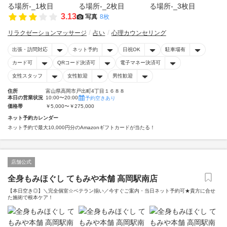
3.13
写真
8枚
リラクゼーションマッサージ
占い
心理カウンセリング
出張・訪問対応
ネット予約
日祝OK
駐車場有
カード可
QRコード決済可
電子マネー決済可
女性スタッフ
女性歓迎
男性歓迎
住所
富山県高岡市戸出町4丁目１６８８
本日の営業状況
10:00〜20:00
予約空きあり
価格帯
￥5,000〜￥275,000
ネット予約カレンダー
ネット予約で最大10,000円分のAmazonギフトカードが当たる！
店舗公式
全身もみほぐし てもみや本舗 高岡駅南店
【本日空き◎】＼完全個室☆ベテラン揃い／今すぐご案内・当日ネット予約可★貴方に合せ
た施術で根本ケア！