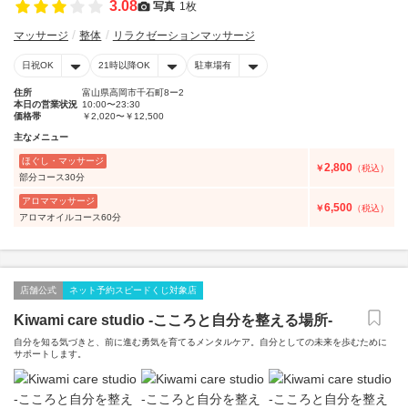
3.08
写真
1枚
マッサージ
整体
リラクゼーションマッサージ
日祝OK
21時以降OK
駐車場有
住所
富山県高岡市千石町8ー2
本日の営業状況
10:00〜23:30
価格帯
￥2,020〜￥12,500
主なメニュー
ほぐし・マッサージ
2,800
￥
（税込）
部分コース30分
アロママッサージ
6,500
￥
（税込）
アロマオイルコース60分
店舗公式
ネット予約スピードくじ対象店
Kiwami care studio -こころと自分を整える場所-
自分を知る気づきと、前に進む勇気を育てるメンタルケア。自分としての未来を歩むために
サポートします。