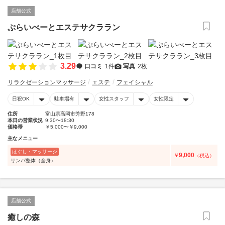
店舗公式
ぷらいべーとエステサクララン
3.29
口コミ
1件
写真
2枚
リラクゼーションマッサージ
エステ
フェイシャル
日祝OK
駐車場有
女性スタッフ
女性限定
住所
富山県高岡市芳野178
本日の営業状況
9:30〜18:30
価格帯
￥5,000〜￥9,000
主なメニュー
ほぐし・マッサージ
9,000
￥
（税込）
リンパ整体（全身）
店舗公式
癒しの森