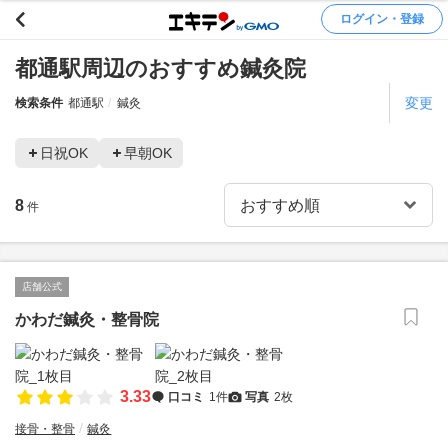
ログイン・登録
都通駅周辺のおすすめ鍼灸院
変更
検索条件
都通駅
鍼灸
日祝OK
早朝OK
8
件
店舗公式
かわだ鍼灸・整骨院
3.33
口コミ
1件
写真
2枚
接骨・整骨
鍼灸