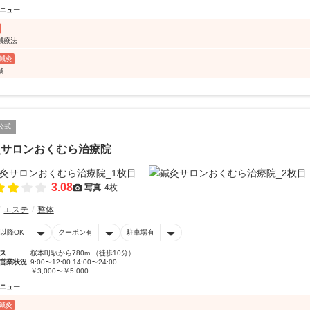
ニュー
鍼療法
鍼灸
鍼
公式
灸サロンおくむら治療院
3.08
写真
4枚
エステ
整体
時以降OK
クーポン有
駐車場有
ス
桜本町駅から780m （徒歩10分）
営業状況
9:00〜12:00 14:00〜24:00
￥3,000〜￥5,000
ニュー
鍼灸