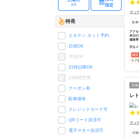
指定
8/8
マッ
特長
駐車
アクセ
エキテン ネット予約
本日の
価格帯
日祝OK
主なメ
鍼灸
早朝OK
ケア
21時以降OK
24時間営業
店舗
クーポン有
レ
駐車場有
クレジットカード可
QRコード決済可
マッ
電子マネー決済可
日祝