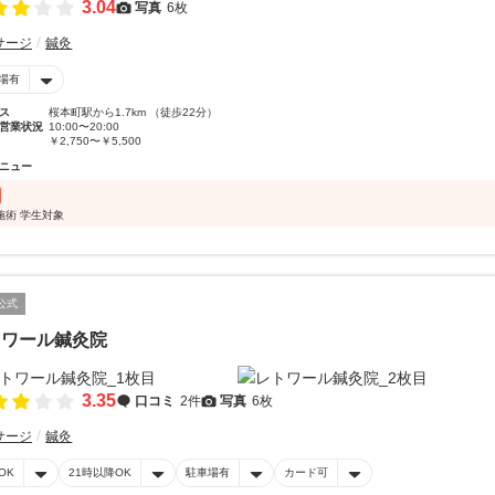
3.04
写真
6枚
サージ
鍼灸
場有
ス
桜本町駅から1.7km （徒歩22分）
営業状況
10:00〜20:00
￥2,750〜￥5,500
ニュー
施術 学生対象
公式
トワール鍼灸院
3.35
口コミ
2件
写真
6枚
サージ
鍼灸
OK
21時以降OK
駐車場有
カード可