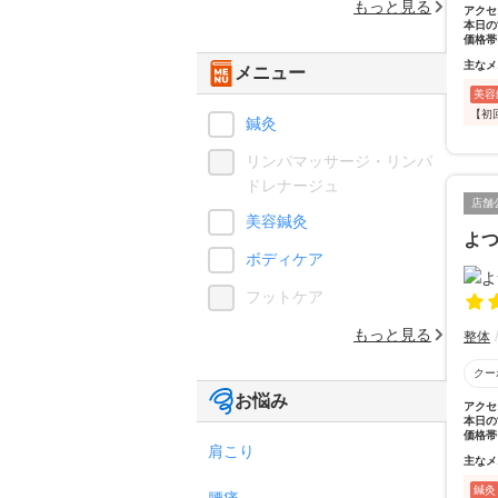
もっと見る
アクセ
本日の
価格帯
主なメ
メニュー
美容
【初
鍼灸
リンパマッサージ・リンパ
ドレナージュ
店舗
美容鍼灸
よ
ボディケア
フットケア
もっと見る
整体
クー
お悩み
アクセ
本日の
価格帯
肩こり
主なメ
鍼灸
腰痛