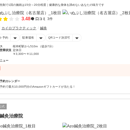
先制で1回の施術は15分～20分程度｜健康的な身体を諦めないあなたの味方です
3.48
口コミ
3件
カイロプラクティック
鍼灸
ト予約
駐車場有
QRコード決済可
ス
桜本町駅から510m （徒歩7分）
営業状況
定休日
￥3,300〜￥11,000
ニュー
予約カレンダー
予約で最大10,000円分のAmazonギフトカードが当たる！
公式
o鍼灸治療院