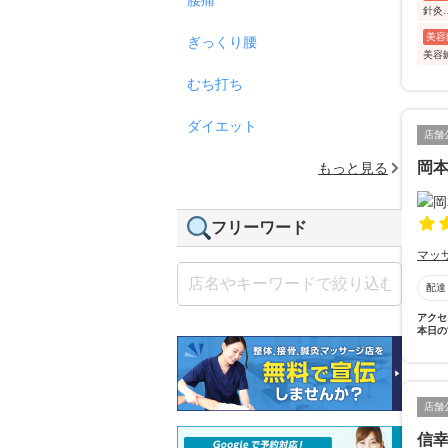
針灸
美容
ぎっくり腰
美容
むち打ち
ダイエット
店舗
岡
もっと見る
フリーワード
マッ
配達
アクセ
本日の
店舗
信