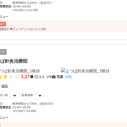
ス
桜本町駅から100m （徒歩2分）
営業状況
10:00〜24:00
￥8,000〜￥12,000
ニュー
鍼灸
回限定】❤ビューティーセレクト138
公式
つば針灸治療院
3.27
口コミ
1件
写真
28枚
鍼灸
ポン有
駐車場有
ス
桜本町駅から730m （徒歩10分）
営業状況
13:00〜20:00
￥5,500〜￥6,600
ニュー