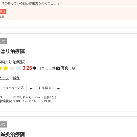
…体の持っている自己修復力を高めましょう！
鍼灸
鍼灸
公式
本はり治療院
3.26
口コミ
1件
写真
1枚
サージ
鍼灸
・デリバリー対応
駐車場有
ス
桜本町駅から300m （徒歩4分）
営業状況
9:00〜12:00 16:30〜19:00
公式
幸鍼灸治療院