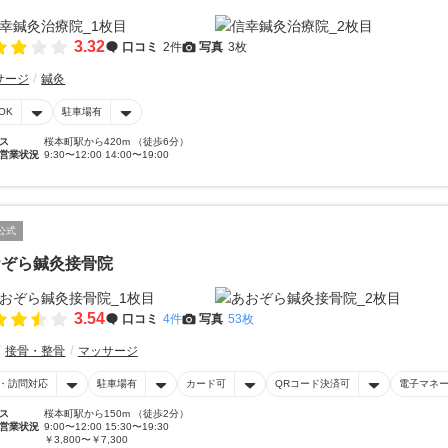
3.32
口コミ
2件
写真
3枚
サージ
鍼灸
OK
駐車場有
ス
桜本町駅から420m （徒歩6分）
営業状況
9:30〜12:00 14:00〜19:00
公式
おぞら鍼灸接骨院
3.54
口コミ
4件
写真
53枚
接骨・整骨
マッサージ
・訪問対応
駐車場有
カード可
QRコード決済可
電子マネ
ス
桜本町駅から150m （徒歩2分）
営業状況
9:00〜12:00 15:30〜19:30
￥3,800〜￥7,300