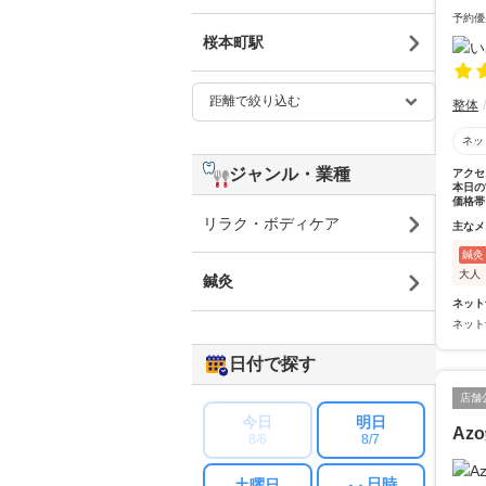
予約優
桜本町駅
整体
ネッ
ジャンル・業種
アクセ
本日の
価格帯
リラク・ボディケア
主なメ
鍼灸
大人
鍼灸
ネット
ネット
日付で探す
店舗
今日
明日
Az
8/6
8/7
日時
土曜日