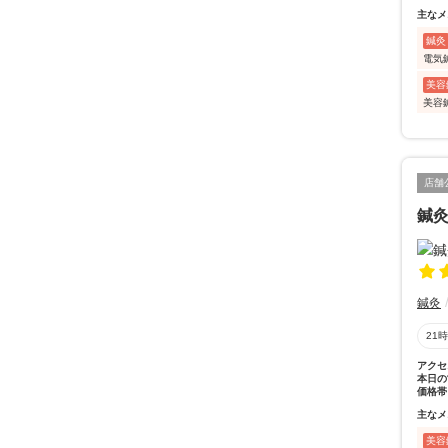
主なメ
鍼灸
電気
美容
美容
店舗
鍼
鍼灸
21
アクセ
本日の
価格帯
主なメ
美容