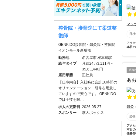
マッ
整骨院・接骨院にて柔道整
日祝
復師
アクセ
GENKIDO接骨院・鍼灸院・整体院
本日の
イオンモール新瑞橋
勤務地
名古屋市 桜本町駅
給与タイプ
月給24万3,111円～
35万1,440円
店舗
雇用形態
正社員
あ
【仕事内容】入社時に合計16時間の
オリエンテーション・研修を用意し
ていますので安心です。 GENKIDO
では手技を限…
鍼灸
求人の更新日
2026-05-27
スポンサー
求人ボックス
出張
アクセ
本日の
価格帯