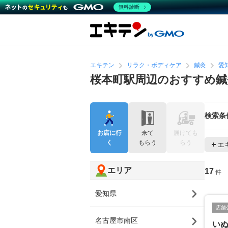
無料診断
エキテン
リラク・ボディケア
鍼灸
愛
桜本町駅周辺のおすすめ鍼
検索条
お店に行
来て
届けても
く
もらう
らう
エ
エリア
17
件
愛知県
店舗
名古屋市南区
い