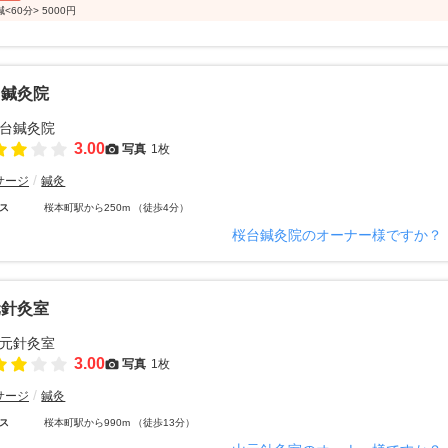
<60分> 5000円
台鍼灸院
3.00
写真
1枚
サージ
鍼灸
ス
桜本町駅から250m （徒歩4分）
桜台鍼灸院のオーナー様ですか？
元針灸室
3.00
写真
1枚
サージ
鍼灸
ス
桜本町駅から990m （徒歩13分）