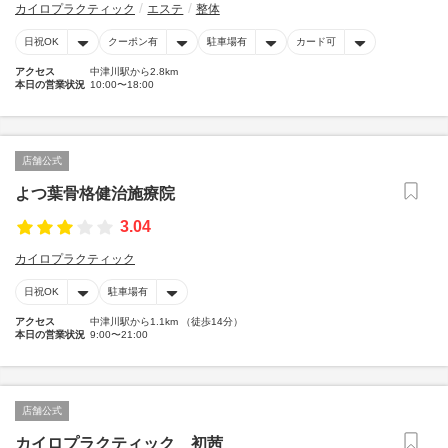
カイロプラクティック
エステ
整体
日祝OK
クーポン有
駐車場有
カード可
アクセス
中津川駅から2.8km
本日の営業状況
10:00〜18:00
店舗公式
よつ葉骨格健治施療院
3.04
カイロプラクティック
日祝OK
駐車場有
アクセス
中津川駅から1.1km （徒歩14分）
本日の営業状況
9:00〜21:00
店舗公式
カイロプラクティック 初茜