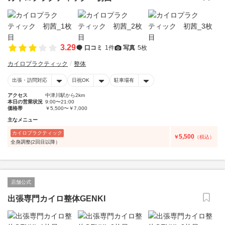
3.29
口コミ
1件
写真
5枚
カイロプラクティック
整体
出張・訪問対応
日祝OK
駐車場有
アクセス
中津川駅から2km
本日の営業状況
9:00〜21:00
価格帯
￥5,500〜￥7,000
主なメニュー
カイロプラクティック
5,500
￥
（税込）
全身調整(2回目以降）
店舗公式
出張専門カイロ整体GENKI