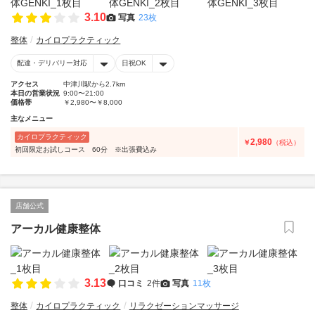
3.10
写真
23枚
整体
カイロプラクティック
配達・デリバリー対応
日祝OK
アクセス
中津川駅から2.7km
本日の営業状況
9:00〜21:00
価格帯
￥2,980〜￥8,000
主なメニュー
カイロプラクティック
2,980
￥
（税込）
初回限定お試しコース 60分 ※出張費込み
店舗公式
アーカル健康整体
3.13
口コミ
2件
写真
11枚
整体
カイロプラクティック
リラクゼーションマッサージ