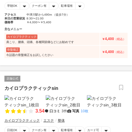
早朝OK
クーポン有
駐車場有
アクセス
中津川駅から490m （徒歩7分）
本日の営業状況
8:30〜21:00
価格帯
￥4,000〜￥5,400
主なメニュー
カイロプラクティック
4,400
￥
（税込）
肩こり、腰痛、頭痛、各種関節痛などにお勧めです
骨盤矯正
4,400
￥
（税込）
今話題の骨盤矯正をお試しください
店舗公式
カイロプラクティックsin
3.54
口コミ
3件
写真
10枚
カイロプラクティック
エステ
整体
日祝OK
クーポン有
駐車場有
カード可