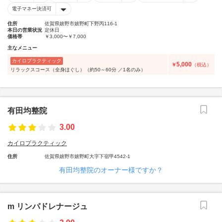
電子マネー決済可
住所
佐賀県嬉野市嬉野町下野丙116-1
本日の営業状況
定休日
価格帯
￥3,000〜￥7,000
主なメニュー
カイロプラクティック
5,000
￥
（税込）
リラックスコース（全身ほぐし）（約50～60分 ／1名のみ）
有田均整院
3.00
カイロプラクティック
住所
佐賀県嬉野市嬉野町大字下宿甲4542-1
有田均整院のオーナー様ですか？
m リンパドレナージュ