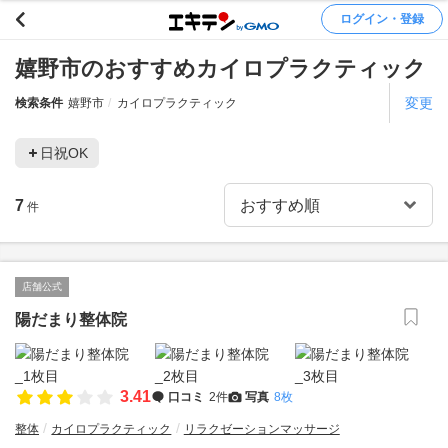
ログイン・登録
嬉野市のおすすめカイロプラクティック
変更
検索条件
嬉野市
カイロプラクティック
日祝OK
7
件
店舗公式
陽だまり整体院
3.41
口コミ
2件
写真
8枚
整体
カイロプラクティック
リラクゼーションマッサージ