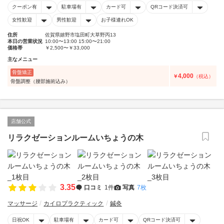
クーポン有
駐車場有
カード可
QRコード決済可
女性歓迎
男性歓迎
お子様連れOK
住所
佐賀県嬉野市塩田町大草野丙13
本日の営業状況
10:00〜13:00 15:00〜21:00
価格帯
￥2,500〜￥33,000
主なメニュー
骨盤矯正
4,000
￥
（税込）
骨盤調整（腰部施術込み）
店舗公式
リラクゼーションルームいちょうの木
3.35
口コミ
1件
写真
7枚
マッサージ
カイロプラクティック
鍼灸
日祝OK
駐車場有
カード可
QRコード決済可