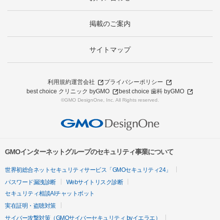
掲載のご案内
サイトマップ
利用規約
運営会社
プライバシーポリシー
best choice クリニック byGMO
best choice 歯科 byGMO
©GMO DesignOne, Inc. All Rights reserved.
GMOインターネットグループのセキュリティ事業について
世界初総合ネットセキュリティサービス「GMOセキュリティ24」
パスワード漏洩診断
Webサイトリスク診断
セキュリティ相談AIチャットボット
実在証明・盗聴対策
サイバー攻撃対策（GMOサイバーセキュリティ byイエラエ）