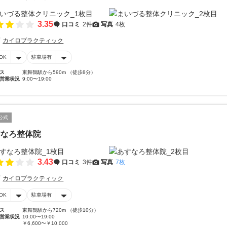
3.35
口コミ
2件
写真
4枚
カイロプラクティック
OK
駐車場有
ス
東舞鶴駅から590m （徒歩8分）
営業状況
9:00〜19:00
公式
すなろ整体院
3.43
口コミ
3件
写真
7枚
カイロプラクティック
OK
駐車場有
ス
東舞鶴駅から720m （徒歩10分）
営業状況
10:00〜19:00
￥6,600〜￥10,000