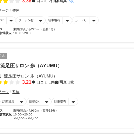
3.38
口コミ
2件
写真
7枚
サージ
整体
OK
クーポン有
駐車場有
カード可
ス
東舞鶴駅から220m （徒歩3分）
営業状況
10:00〜20:00
公式
流足圧サロン 歩（AYUMU）
3.21
口コミ
1件
写真
1枚
サージ
整体
・訪問対応
日祝OK
駐車場有
ス
東舞鶴駅から960m （徒歩12分）
営業状況
10:00〜20:00
￥4,000〜￥4,400