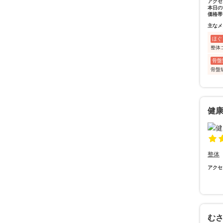
アクセ
本日の
価格帯
主なメ
ほぐ
整体
骨盤
骨盤
健
整体
アクセ
む