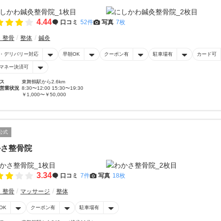
4.44
口コミ
52件
写真
7枚
・整骨
整体
鍼灸
・デリバリー対応
早朝OK
クーポン有
駐車場有
カード可
マネー決済可
ス
東舞鶴駅から2.6km
営業状況
8:30〜12:00 15:30〜19:30
￥1,000〜￥50,000
公式
かさ整骨院
3.34
口コミ
7件
写真
18枚
・整骨
マッサージ
整体
OK
クーポン有
駐車場有