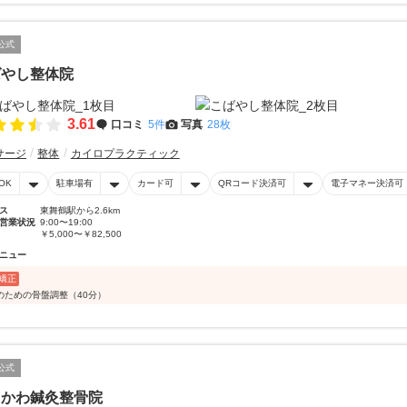
公式
ばやし整体院
3.61
口コミ
5件
写真
28枚
サージ
整体
カイロプラクティック
OK
駐車場有
カード可
QRコード決済可
電子マネー決済可
ス
東舞鶴駅から2.6km
営業状況
9:00〜19:00
￥5,000〜￥82,500
ニュー
矯正
のための骨盤調整（40分）
公式
しかわ鍼灸整骨院