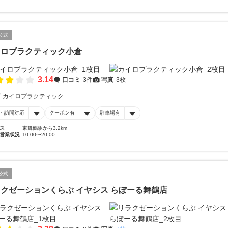
公式
イロプラクティック小倉
3.14
口コミ
3件
写真
3枚
カイロプラクティック
・訪問対応
クーポン有
駐車場有
ス
東舞鶴駅から3.2km
営業状況
10:00〜20:00
公式
クゼーションくらぶ イヤシス らぽーる舞鶴店