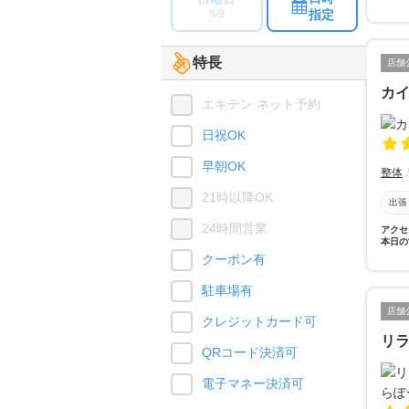
指定
8/9
特長
店舗
カ
エキテン ネット予約
日祝OK
早朝OK
整体
21時以降OK
出張
24時間営業
アクセ
本日の
クーポン有
駐車場有
店舗
クレジットカード可
リラ
QRコード決済可
電子マネー決済可