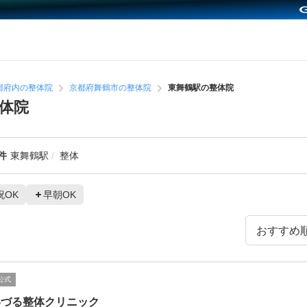
都府内の整体院
京都府舞鶴市の整体院
東舞鶴駅の整体院
体院
件
東舞鶴駅
整体
祝OK
早朝OK
公式
いづる整体クリニック