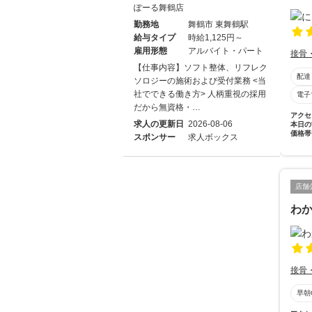
ぽーる舞鶴店
勤務地
舞鶴市 東舞鶴駅
給与タイプ
時給1,125円～
雇用形態
アルバイト・パート
接骨
【仕事内容】ソフト整体、リフレク
配達
ソロジーの施術および受付業務 <当
社でできる働き方> 人柄重視の採用
電子
だから無資格・…
アクセ
求人の更新日
2026-08-06
本日の
価格帯
スポンサー
求人ボックス
店舗
わ
接骨
早朝