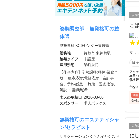
店舗
こ
姿勢調整師・無資格可の整
体師
姿勢専科 KCSセンター東舞鶴
マッ
勤務地
舞鶴市 東舞鶴駅
給与タイプ
未設定
日祝
雇用形態
業務委託
【仕事内容】姿勢調整(整体)業務全
アクセ
本日の
般 ・顧客応対(電話応対、会計事
価格帯
務、予約確認) ・施術、運動指導、
主なメ
解説 ・講師業(希…
骨盤
求人の更新日
2026-08-06
女性
スポンサー
求人ボックス
無資格可のエステティシャ
店舗
ン/セラピスト
に
リラクゼーションくらぶイヤシス ら