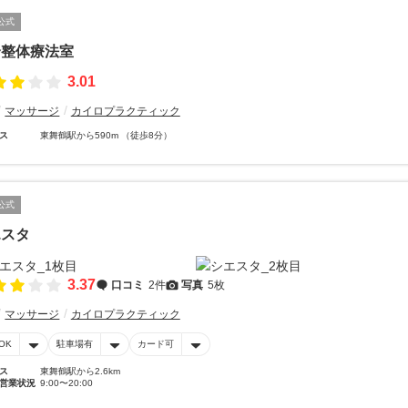
公式
合整体療法室
3.01
マッサージ
カイロプラクティック
ス
東舞鶴駅から590m （徒歩8分）
公式
エスタ
3.37
口コミ
2件
写真
5枚
マッサージ
カイロプラクティック
OK
駐車場有
カード可
ス
東舞鶴駅から2.6km
営業状況
9:00〜20:00