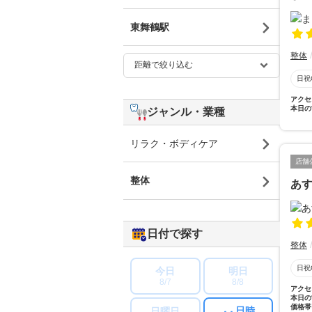
東舞鶴駅
整体
日祝
アクセ
本日の
ジャンル・業種
リラク・ボディケア
店舗
整体
あ
日付で探す
整体
日祝
今日
明日
8/7
8/8
アクセ
本日の
価格帯
日時
日曜日