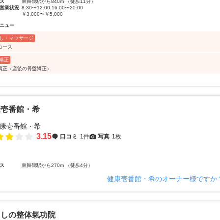
ス
東舞鶴駅から840m （徒歩11分）
営業状況
8:30〜12:00 16:00〜20:00
￥3,000〜￥5,000
ニュー
し・マッサージ
コース
矯正
矯正（産後の骨盤矯正）
康壱番館・希
3.15
口コミ
1件
写真
1枚
ス
東舞鶴駅から270m （徒歩4分）
健康壱番館・希のオーナー様ですか
さしの整体氣功院