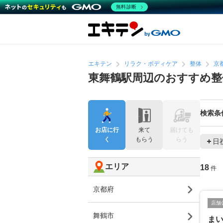
無料診断
エキテン
リラク・ボディケア
整体
京
東舞鶴駅周辺のおすすめ整
検索条
お店に行
来て
届けても
く
もらう
らう
日
エリア
18
件
京都府
店舗
舞鶴市
ま