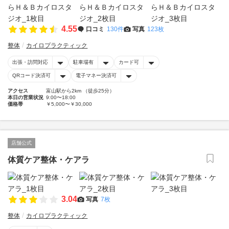
4.55
口コミ
130件
写真
123枚
整体
カイロプラクティック
出張・訪問対応
駐車場有
カード可
QRコード決済可
電子マネー決済可
アクセス
富山駅から2km （徒歩25分）
本日の営業状況
9:00〜18:00
価格帯
￥5,000〜￥30,000
店舗公式
体質ケア整体・ケアラ
3.04
写真
7枚
整体
カイロプラクティック