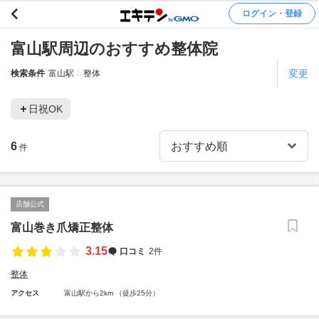
ログイン・登録
富山駅周辺のおすすめ整体院
変更
検索条件
富山駅
整体
日祝OK
6
件
店舗公式
富山巻き爪矯正整体
3.15
口コミ
2件
整体
アクセス
富山駅から2km （徒歩25分）