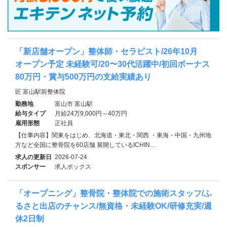
「新店舗オープン」整体師・セラピスト/26年10月
オープン予定 未経験可/20〜30代活躍中/初回ボーナス
80万円・賞与500万円の支給実績あり
匠 富山駅前整体院
勤務地
富山市 富山駅
給与タイプ
月給24万9,000円～40万円
雇用形態
正社員
【仕事内容】関東をはじめ、北海道・東北・関西 ・東海・中国・九州地
方など全国に整骨院を60店舗 展開しているICHIN…
求人の更新日
2026-07-24
スポンサー
求人ボックス
「オープニング」整骨院・整体院での施術スタッフ/ふ
るさと出店のチャンス/無資格・未経験OK/研修充実/週
休2日制