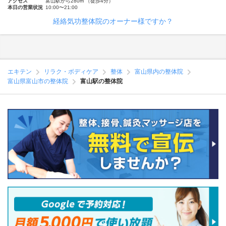
アクセス
富山駅から280m （徒歩4分）
本日の営業状況
10:00〜21:00
経絡気功整体院のオーナー様ですか？
エキテン
リラク・ボディケア
整体
富山県内の整体院
富山県富山市の整体院
富山駅の整体院