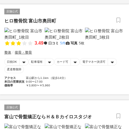
店舗公式
ヒロ整骨院 富山市奥田町
3.49
口コミ
5件
写真
5枚
整体
接骨・整骨
日祝OK
駐車場有
カード可
電子マネー決済可
柔道整復師
アクセス
富山駅から1.1km （徒歩14分）
本日の営業状況
9:00〜17:00
価格帯
￥3,800〜￥5,960
店舗公式
富山で骨盤矯正ならＨ＆Ｂカイロスタジオ