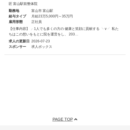
匠 富山駅前整体院
勤務地
富山市 富山駅
給与タイプ
月給23万5,000円～35万円
雇用形態
正社員
【仕事内容】╭ 1人でも多くの方の 健康と笑顔に貢献する ╰ v ╯ 私た
ちはこの想いをもとに院を運営をし、 203…
求人の更新日
2026-07-23
スポンサー
求人ボックス
PAGE TOP