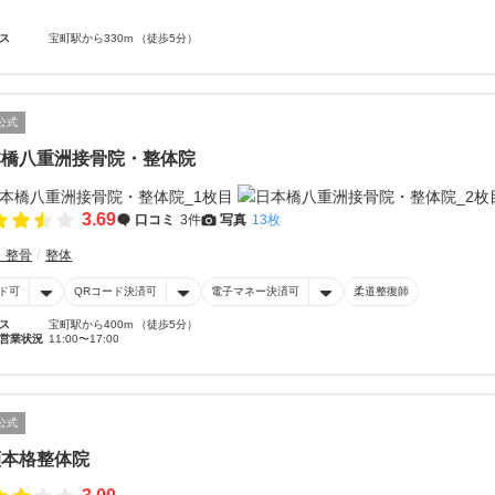
ス
宝町駅から330m （徒歩5分）
公式
本橋八重洲接骨院・整体院
3.69
口コミ
3件
写真
13枚
・整骨
整体
ド可
QRコード決済可
電子マネー決済可
柔道整復師
ス
宝町駅から400m （徒歩5分）
営業状況
11:00〜17:00
公式
顔本格整体院