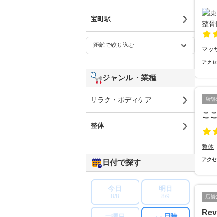
宝町駅
マッ
アクセ
ジャンル・業種
リラク・ボディケア
店舗
ここ
整体
整体
アクセ
日付で探す
今日
明日
8/8
8/9
店舗
Re
日時
土曜日