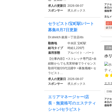
アクセ
求人の更新日
2026-08-07
本日の
スポンサー
求人ボックス
価格帯
主なメ
セラピスト/宝町駅/パート
ほぐ
疲労
募集/8月7日更新
Dr.stretch 銀座一丁目店/ds
勤務地
中央区 宝町駅
給与タイプ
時給1,226円
店舗
雇用形態
アルバイト・パート
ホ
【仕事内容】<ストレッチ専門店>未
経験からでも充実研修でライセンス
取得可能!20代活躍中 <募集職種> セ
ラピスト…
求人の更新日
2026-08-07
エス
スポンサー
求人ボックス
日祝
エリアマネージャー/店
アクセ
本日の
長・無資格可のエステティ
価格帯
シャン/セラピスト