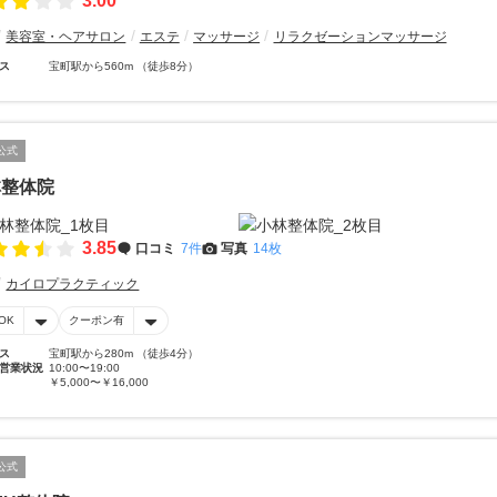
3.00
美容室・ヘアサロン
エステ
マッサージ
リラクゼーションマッサージ
ス
宝町駅から560m （徒歩8分）
公式
林整体院
3.85
口コミ
7件
写真
14枚
カイロプラクティック
OK
クーポン有
ス
宝町駅から280m （徒歩4分）
営業状況
10:00〜19:00
￥5,000〜￥16,000
公式