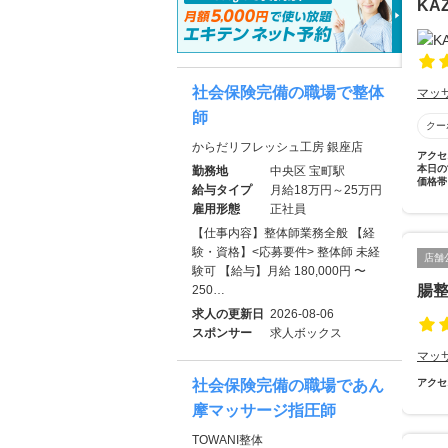
KA
社会保険完備の職場で整体
マッ
師
クー
からだリフレッシュ工房 銀座店
アクセ
本日の
勤務地
中央区 宝町駅
価格帯
給与タイプ
月給18万円～25万円
雇用形態
正社員
【仕事内容】整体師業務全般 【経
験・資格】<応募要件> 整体師 未経
店舗
験可 【給与】月給 180,000円 〜
腸
250…
求人の更新日
2026-08-06
スポンサー
求人ボックス
マッ
社会保険完備の職場であん
アクセ
摩マッサージ指圧師
TOWANI整体