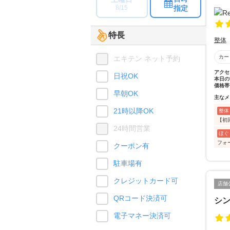
指定
8/15
特長
整体
カー
エキテン ネット予約
アクセ
日祝OK
本日の
価格帯
早朝OK
主なメ
21時以降OK
整体
【初
24時間営業
ほぐ
フォ
クーポン有
駐車場有
クレジットカード可
店舗
QRコード決済可
シ
電子マネー決済可