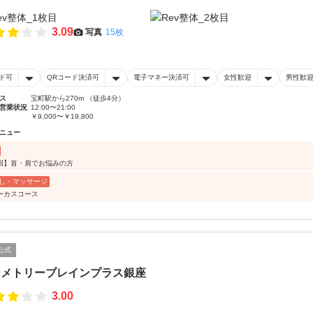
3.09
写真
15枚
ド可
QRコード決済可
電子マネー決済可
女性歓迎
男性歓
ス
宝町駅から270m （徒歩4分）
営業状況
12:00〜21:00
￥9,000〜￥19,800
ニュー
回】首・肩でお悩みの方
し・マッサージ
ーカスコース
公式
ンメトリーブレインプラス銀座
3.00