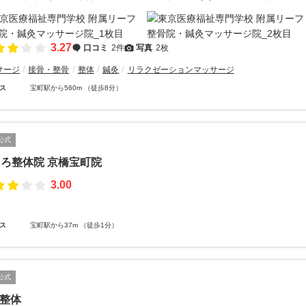
3.27
口コミ
2件
写真
2枚
サージ
接骨・整骨
整体
鍼灸
リラクゼーションマッサージ
ス
宝町駅から560m （徒歩8分）
公式
ろ整体院 京橋宝町院
3.00
ス
宝町駅から37m （徒歩1分）
公式
v整体