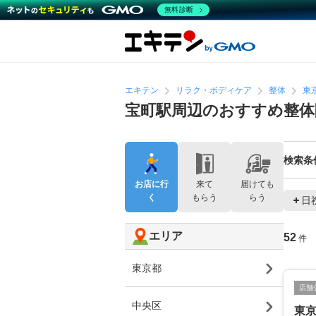
無料診断
エキテン
リラク・ボディケア
整体
東
宝町駅周辺のおすすめ整体
検索条
お店に行
来て
届けても
く
もらう
らう
日
エリア
52
件
東京都
店舗
中央区
東