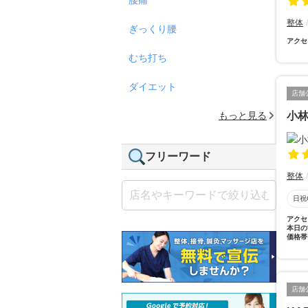
整体
ぎっくり腰
アクセ
むち打ち
ダイエット
店舗
もっと見る
小
フリーワード
整体
日祝
アクセ
本日の
価格帯
店舗