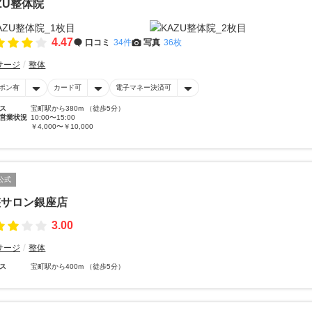
ZU整体院
4.47
口コミ
34件
写真
36枚
サージ
整体
ポン有
カード可
電子マネー決済可
ス
宝町駅から380m （徒歩5分）
営業状況
10:00〜15:00
￥4,000〜￥10,000
公式
整サロン銀座店
3.00
サージ
整体
ス
宝町駅から400m （徒歩5分）