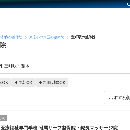
京都内の整体院
東京都中央区の整体院
宝町駅の整体院
院
件
宝町駅
整体
祝OK
早朝OK
21時以降OK
公式
京医療福祉専門学校 附属リーフ整骨院・鍼灸マッサージ院