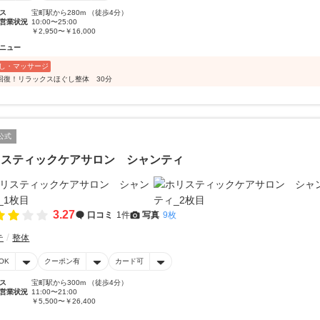
ス
宝町駅から280m （徒歩4分）
営業状況
10:00〜25:00
￥2,950〜￥16,000
ニュー
し・マッサージ
回復！リラックスほぐし整体 30分
公式
リスティックケアサロン シャンティ
3.27
口コミ
1件
写真
9枚
テ
整体
OK
クーポン有
カード可
ス
宝町駅から300m （徒歩4分）
営業状況
11:00〜21:00
￥5,500〜￥26,400