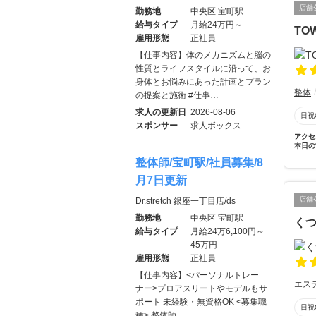
店舗
勤務地
中央区 宝町駅
給与タイプ
月給24万円～
TO
雇用形態
正社員
【仕事内容】体のメカニズムと脳の
性質とライフスタイルに沿って、お
身体とお悩みにあった計画とプラン
整体
の提案と施術 #仕事…
求人の更新日
2026-08-06
日祝
スポンサー
求人ボックス
アクセ
本日の
整体師/宝町駅/社員募集/8
月7日更新
店舗
Dr.stretch 銀座一丁目店/ds
勤務地
中央区 宝町駅
く
給与タイプ
月給24万6,100円～
45万円
雇用形態
正社員
【仕事内容】<パーソナルトレー
エス
ナー>プロアスリートやモデルもサ
ポート 未経験・無資格OK <募集職
日祝
種> 整体師 …