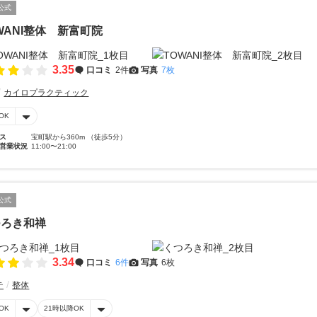
公式
WANI整体 新富町院
3.35
口コミ
2件
写真
7枚
カイロプラクティック
OK
ス
宝町駅から360m （徒歩5分）
営業状況
11:00〜21:00
公式
つろき和禅
3.34
口コミ
6件
写真
6枚
テ
整体
OK
21時以降OK