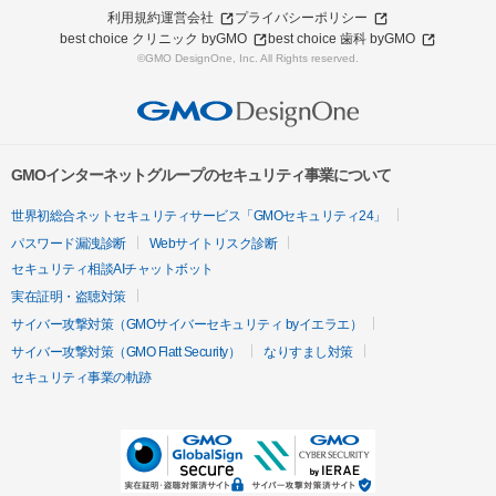
利用規約
運営会社
プライバシーポリシー
best choice クリニック byGMO
best choice 歯科 byGMO
©GMO DesignOne, Inc. All Rights reserved.
GMOインターネットグループのセキュリティ事業について
世界初総合ネットセキュリティサービス「GMOセキュリティ24」
パスワード漏洩診断
Webサイトリスク診断
セキュリティ相談AIチャットボット
実在証明・盗聴対策
サイバー攻撃対策（GMOサイバーセキュリティ byイエラエ）
サイバー攻撃対策（GMO Flatt Security）
なりすまし対策
セキュリティ事業の軌跡