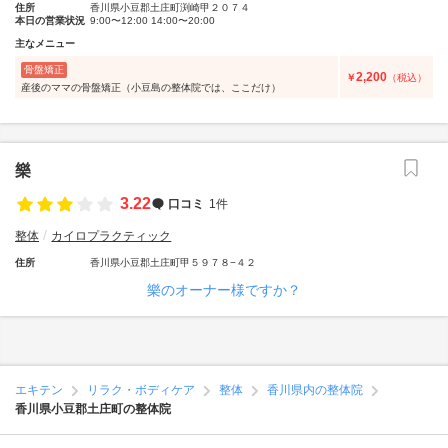
住所
香川県小豆郡土庄町渕崎甲２０７４
本日の営業状況
9:00〜12:00 14:00〜20:00
主なメニュー
骨盤矯正
2,200
￥
（税込）
産後のママの骨盤矯正（小豆島の整体院では、ここだけ）
樂
3.22
口コミ
1件
整体
カイロプラクティック
住所
香川県小豆郡土庄町甲５９７８−４２
樂のオーナー様ですか？
エキテン
リラク・ボディケア
整体
香川県内の整体院
香川県小豆郡土庄町の整体院