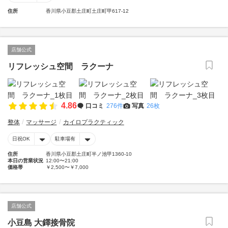
住所
香川県小豆郡土庄町土庄町甲617-12
店舗公式
リフレッシュ空間 ラクーナ
4.86
口コミ
276件
写真
26枚
整体
マッサージ
カイロプラクティック
日祝OK
駐車場有
住所
香川県小豆郡土庄町半ノ池甲1360-10
本日の営業状況
12:00〜21:00
価格帯
￥2,500〜￥7,000
店舗公式
小豆島 大鐸接骨院