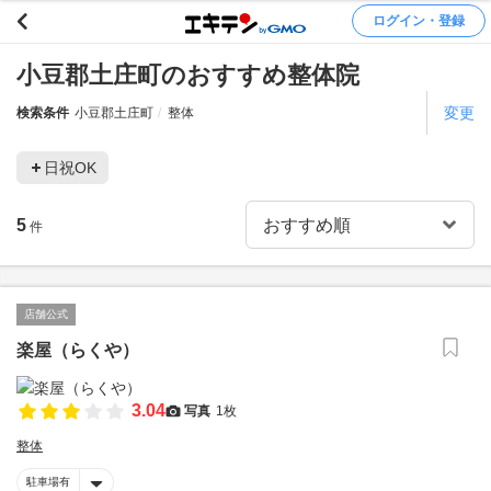
ログイン・登録
小豆郡土庄町のおすすめ整体院
変更
検索条件
小豆郡土庄町
整体
日祝OK
5
件
店舗公式
楽屋（らくや）
3.04
写真
1枚
整体
駐車場有