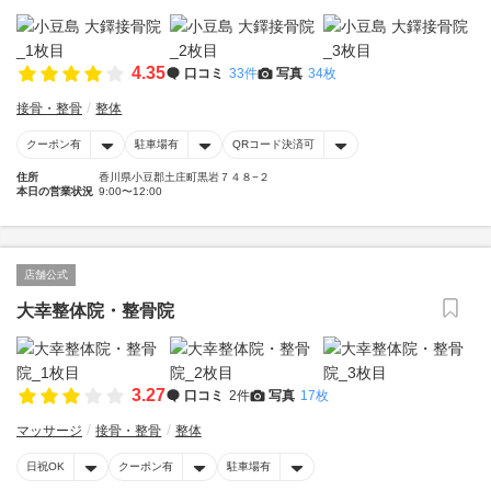
4.35
口コミ
33件
写真
34枚
接骨・整骨
整体
クーポン有
駐車場有
QRコード決済可
住所
香川県小豆郡土庄町黒岩７４８−２
本日の営業状況
9:00〜12:00
店舗公式
大幸整体院・整骨院
3.27
口コミ
2件
写真
17枚
マッサージ
接骨・整骨
整体
日祝OK
クーポン有
駐車場有