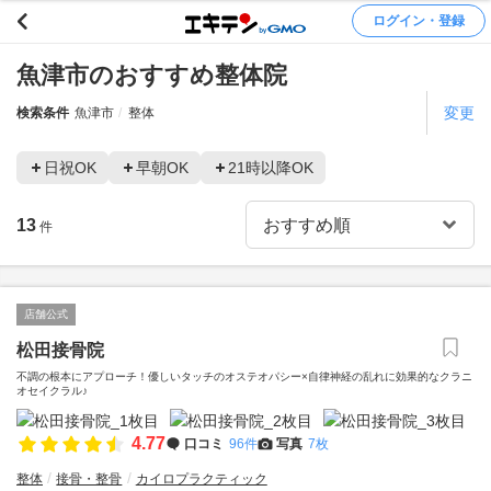
ログイン・登録
魚津市のおすすめ整体院
変更
検索条件
魚津市
整体
日祝OK
早朝OK
21時以降OK
13
件
店舗公式
松田接骨院
不調の根本にアプローチ！優しいタッチのオステオパシー×自律神経の乱れに効果的なクラニ
オセイクラル♪
4.77
口コミ
96件
写真
7枚
整体
接骨・整骨
カイロプラクティック