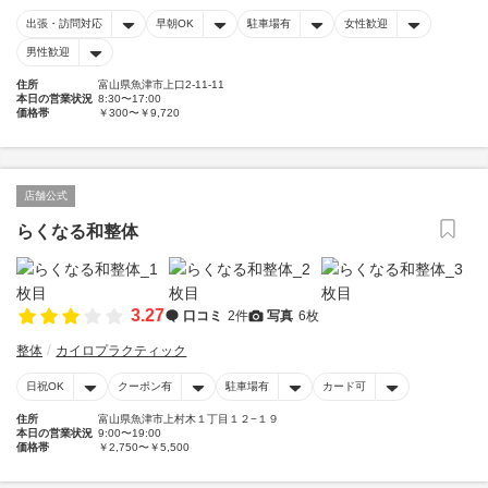
出張・訪問対応
早朝OK
駐車場有
女性歓迎
男性歓迎
住所
富山県魚津市上口2-11-11
本日の営業状況
8:30〜17:00
価格帯
￥300〜￥9,720
店舗公式
らくなる和整体
3.27
口コミ
2件
写真
6枚
整体
カイロプラクティック
日祝OK
クーポン有
駐車場有
カード可
住所
富山県魚津市上村木１丁目１２−１９
本日の営業状況
9:00〜19:00
価格帯
￥2,750〜￥5,500