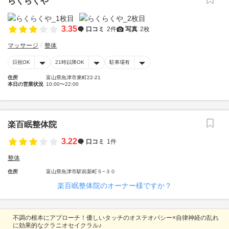
らくらくや
3.35
口コミ
2件
写真
2枚
マッサージ
整体
日祝OK
21時以降OK
駐車場有
住所
富山県魚津市東町22-21
本日の営業状況
10:00〜22:00
楽百眠整体院
3.22
口コミ
1件
整体
住所
富山県魚津市駅前新町５−３０
楽百眠整体院のオーナー様ですか？
不調の根本にアプローチ！優しいタッチのオステオパシー×自律神経の乱れ
に効果的なクラニオセイクラル♪