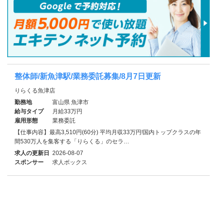
整体師/新魚津駅/業務委託募集/8月7日更新
りらくる魚津店
勤務地
富山県 魚津市
給与タイプ
月給33万円
雇用形態
業務委託
【仕事内容】最高3,510円(60分) 平均月収33万円!国内トップクラスの年
間530万人を集客する「りらくる」のセラ…
求人の更新日
2026-08-07
スポンサー
求人ボックス