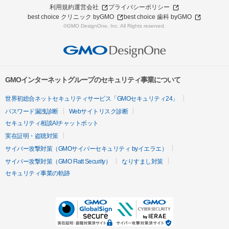
利用規約
運営会社
プライバシーポリシー
best choice クリニック byGMO
best choice 歯科 byGMO
©GMO DesignOne, Inc. All Rights reserved.
GMOインターネットグループのセキュリティ事業について
世界初総合ネットセキュリティサービス「GMOセキュリティ24」
パスワード漏洩診断
Webサイトリスク診断
セキュリティ相談AIチャットボット
実在証明・盗聴対策
サイバー攻撃対策（GMOサイバーセキュリティ byイエラエ）
サイバー攻撃対策（GMO Flatt Security）
なりすまし対策
セキュリティ事業の軌跡