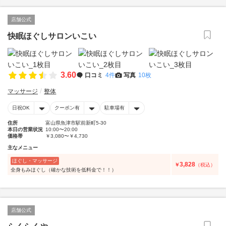
店舗公式
快眠ほぐしサロンいこい
3.60
口コミ
4件
写真
10枚
マッサージ
整体
日祝OK
クーポン有
駐車場有
住所
富山県魚津市駅前新町5-30
本日の営業状況
10:00〜20:00
価格帯
￥3,080〜￥4,730
主なメニュー
ほぐし・マッサージ
3,828
￥
（税込）
全身もみほぐし（確かな技術を低料金で！！）
店舗公式