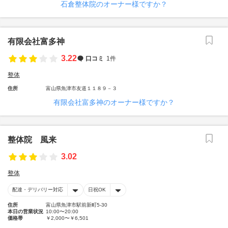
石倉整体院のオーナー様ですか？
有限会社富多神
3.22
口コミ
1件
整体
住所
富山県魚津市友道１１８９－３
有限会社富多神のオーナー様ですか？
整体院 風来
3.02
整体
配達・デリバリー対応
日祝OK
住所
富山県魚津市駅前新町5-30
本日の営業状況
10:00〜20:00
価格帯
￥2,000〜￥6,501