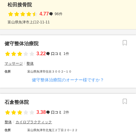
松田接骨院
4.77
96件
富山県魚津市上口2-11-11
健守整体治療院
3.22
口コミ
1件
マッサージ
整体
住所
富山県魚津市住吉３００２−１０
健守整体治療院のオーナー様ですか？
石倉整体院
3.38
口コミ
2件
整体
カイロプラクティック
住所
富山県魚津市北鬼江２丁目２０−２２