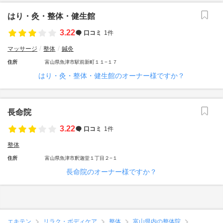
はり・灸・整体・健生館
3.22
口コミ
1件
マッサージ
整体
鍼灸
住所
富山県魚津市駅前新町１１−１７
はり・灸・整体・健生館のオーナー様ですか？
長命院
3.22
口コミ
1件
整体
住所
富山県魚津市釈迦堂１丁目２−１
長命院のオーナー様ですか？
エキテン
リラク・ボディケア
整体
富山県内の整体院