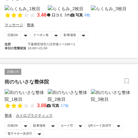
3.46
口コミ
3件
写真
9枚
マッサージ
整体
日祝OK
クーポン有
駐車場有
住所
千葉県匝瑳市八日市場イー190ー1
本日の営業状況
10:00〜21:00
店舗公式
街のちいさな整体院
3.08
写真
17枚
整体
カイロプラクティック
日祝OK
駐車場有
カード可
QRコード決済可
電子マネー決済可