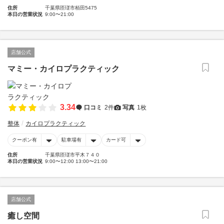
住所
千葉県匝瑳市栢田5475
本日の営業状況
9:00〜21:00
店舗公式
マミー・カイロプラクティック
3.34
口コミ
2件
写真
1枚
整体
カイロプラクティック
クーポン有
駐車場有
カード可
住所
千葉県匝瑳市平木７４０
本日の営業状況
9:00〜12:00 13:00〜21:00
店舗公式
癒し空間