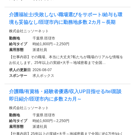
介護福祉士/失敗しない職場選びをサポート/給与も環
境も妥協なし/匝瑳市内に勤務地多数 2カ月～長期
株式会社ニッソーネット
勤務地
千葉県 匝瑳市
給与タイプ
時給1,800円～2,250円
雇用形態
派遣社員
【仕事内容】その職場、本当に大丈夫?私たちが職場のリアルな情報を
お伝えします。25年以上の実績×大手～地域密着まで全国…
求人の更新日
2026-08-07
スポンサー
求人ボックス
介護職/有資格・経験者優遇/収入UP目指せる/tel面談
即日紹介/匝瑳市内に多数 2カ月～
株式会社ニッソーネット
勤務地
千葉県 匝瑳市
給与タイプ
時給1,600円～2,250円
雇用形態
派遣社員
【仕事内容】25年以上の実績×大手～地域密着まで全国に約1万件!ゆく