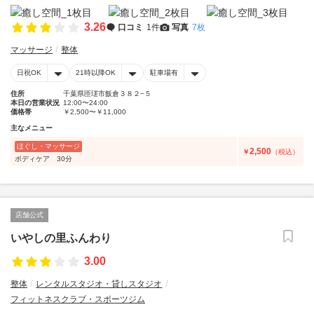
3.26
口コミ
1件
写真
7枚
マッサージ
整体
日祝OK
21時以降OK
駐車場有
住所
千葉県匝瑳市飯倉３８２−５
本日の営業状況
12:00〜24:00
価格帯
￥2,500〜￥11,000
主なメニュー
ほぐし・マッサージ
2,500
￥
（税込）
ボディケア 30分
店舗公式
いやしの里ふんわり
3.00
整体
レンタルスタジオ・貸しスタジオ
フィットネスクラブ・スポーツジム