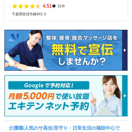
4.51
32件
千葉県匝瑳市椿941-3
介護職/人気のサ高住/見守り・日常生活の補助中心で