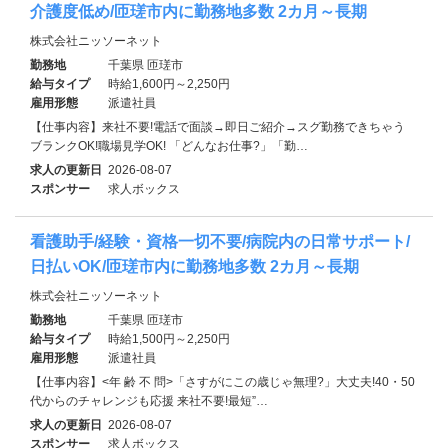
介護度低め/匝瑳市内に勤務地多数 2カ月～長期
株式会社ニッソーネット
勤務地
千葉県 匝瑳市
給与タイプ
時給1,600円～2,250円
雇用形態
派遣社員
【仕事内容】来社不要!電話で面談→即日ご紹介→スグ勤務できちゃう
ブランクOK!職場見学OK! 「どんなお仕事?」「勤…
求人の更新日
2026-08-07
スポンサー
求人ボックス
看護助手/経験・資格一切不要/病院内の日常サポート/
日払いOK/匝瑳市内に勤務地多数 2カ月～長期
株式会社ニッソーネット
勤務地
千葉県 匝瑳市
給与タイプ
時給1,500円～2,250円
雇用形態
派遣社員
【仕事内容】<年 齢 不 問>「さすがにこの歳じゃ無理?」大丈夫!40・50
代からのチャレンジも応援 来社不要!最短”…
求人の更新日
2026-08-07
スポンサー
求人ボックス