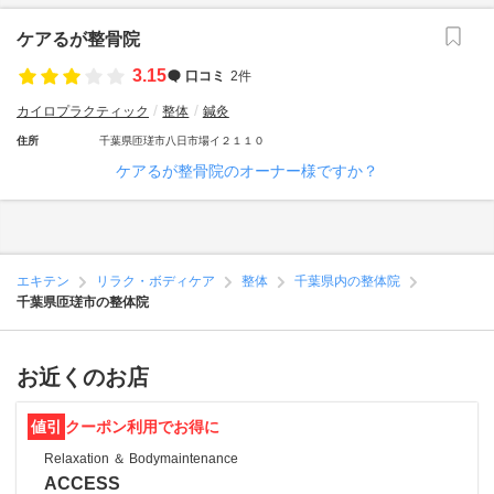
ケアるが整骨院
3.15
口コミ
2件
カイロプラクティック
整体
鍼灸
住所
千葉県匝瑳市八日市場イ２１１０
ケアるが整骨院のオーナー様ですか？
エキテン
リラク・ボディケア
整体
千葉県内の整体院
千葉県匝瑳市の整体院
お近くのお店
値引
クーポン利用でお得に
Relaxation ＆ Bodymaintenance
ACCESS