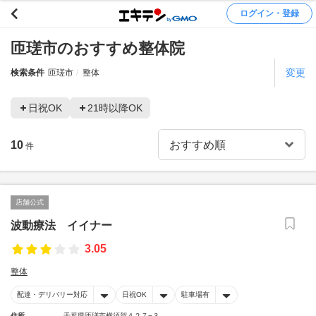
ログイン・登録
匝瑳市のおすすめ整体院
変更
検索条件
匝瑳市
整体
日祝OK
21時以降OK
10
件
店舗公式
波動療法 イイナー
3.05
整体
配達・デリバリー対応
日祝OK
駐車場有
住所
千葉県匝瑳市横須賀４２７−３