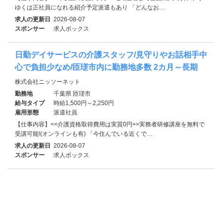
ゆくは正社員になれる紹介予定派遣もあり 「どんなお…
求人の更新日
2026-08-07
スポンサー
求人ボックス
日勤デイサービスの介護スタッフ/見守りやお話相手中
心で負担少なめ/匝瑳市内に勤務地多数 2カ月～長期
株式会社ニッソーネット
勤務地
千葉県 匝瑳市
給与タイプ
時給1,500円～2,250円
雇用形態
派遣社員
【仕事内容】<<介護資格取得費用は実質0円>>実務者研修講座を無料で
受講可能!(オンラインも有) 「今住んでいる近くで…
求人の更新日
2026-08-07
スポンサー
求人ボックス