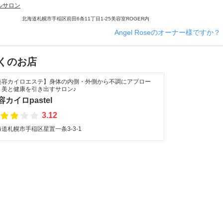
ルサロン
北海道札幌市手稲区前田6条11丁目1-25美容室ROGER内
Angel Roseのオーナー様ですか？
くのお店
美容カイロエステ】身体の内側・外側から不調にアプロー
！美と健康を引き出すサロン♪
容カイロpastel
3.12
道札幌市手稲区星置一条3-3-1