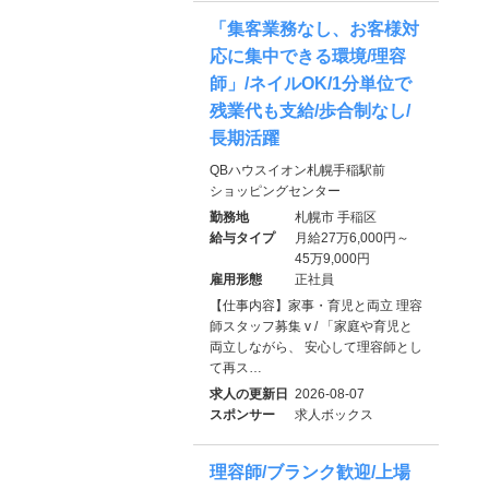
「集客業務なし、お客様対
応に集中できる環境/理容
師」/ネイルOK/1分単位で
残業代も支給/歩合制なし/
長期活躍
QBハウスイオン札幌手稲駅前
ショッピングセンター
勤務地
札幌市 手稲区
給与タイプ
月給27万6,000円～
45万9,000円
雇用形態
正社員
【仕事内容】家事・育児と両立 理容
師スタッフ募集 v / 「家庭や育児と
両立しながら、 安心して理容師とし
て再ス…
求人の更新日
2026-08-07
スポンサー
求人ボックス
理容師/ブランク歓迎/上場