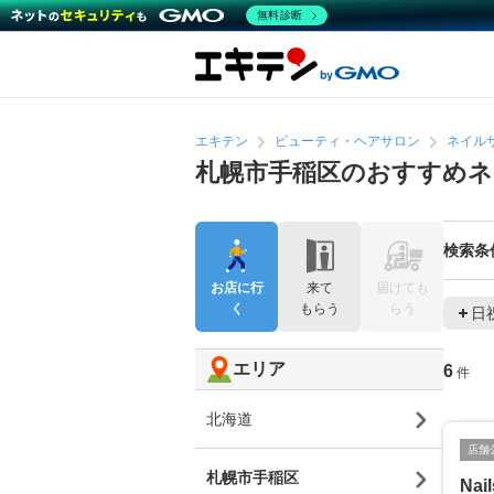
無料診断
エキテン
ビューティ・ヘアサロン
ネイル
札幌市手稲区のおすすめ
検索条
お店に行
来て
届けても
く
もらう
らう
日
エリア
6
件
北海道
店舗
札幌市手稲区
Nail