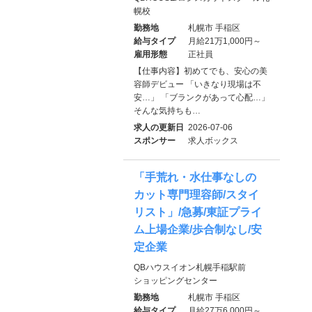
幌校
勤務地
札幌市 手稲区
給与タイプ
月給21万1,000円～
雇用形態
正社員
【仕事内容】初めてでも、安心の美
容師デビュー 「いきなり現場は不
安…」 「ブランクがあって心配…」
そんな気持ちも…
求人の更新日
2026-07-06
スポンサー
求人ボックス
「手荒れ・水仕事なしの
カット専門理容師/スタイ
リスト」/急募/東証プライ
ム上場企業/歩合制なし/安
定企業
QBハウスイオン札幌手稲駅前
ショッピングセンター
勤務地
札幌市 手稲区
給与タイプ
月給27万6,000円～