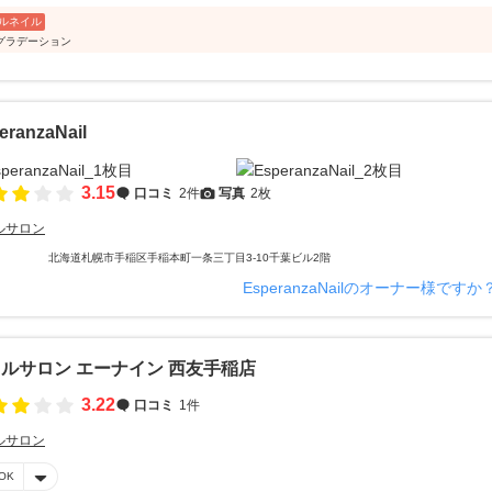
ルネイル
グラデーション
eranzaNail
3.15
口コミ
2件
写真
2枚
ルサロン
北海道札幌市手稲区手稲本町一条三丁目3-10千葉ビル2階
EsperanzaNailのオーナー様ですか
ルサロン エーナイン 西友手稲店
3.22
口コミ
1件
ルサロン
OK