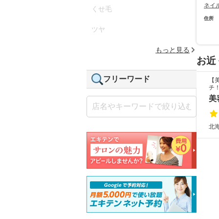
ネイ
くせ毛
住所
ツヤ
もっと見る
お近
フリーワード
【
チ
美
北海