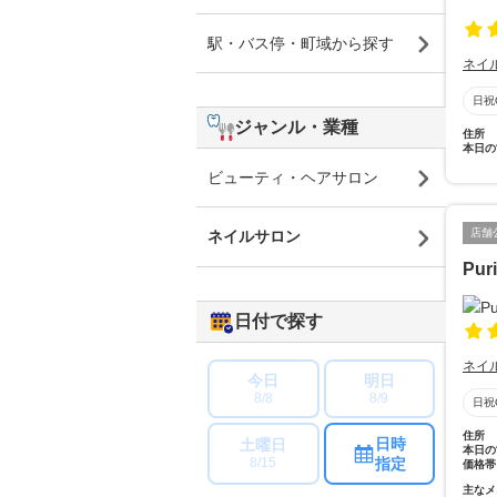
駅・バス停・町域から探す
ネイ
日祝
ジャンル・業種
住所
本日の
ビューティ・ヘアサロン
店舗
ネイルサロン
Pur
日付で探す
ネイ
今日
明日
8/8
8/9
日祝
住所
日時
土曜日
本日の
指定
8/15
価格帯
主なメ