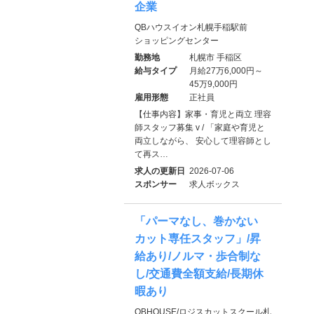
企業
QBハウスイオン札幌手稲駅前
ショッピングセンター
勤務地
札幌市 手稲区
給与タイプ
月給27万6,000円～
45万9,000円
雇用形態
正社員
【仕事内容】家事・育児と両立 理容
師スタッフ募集 v / 「家庭や育児と
両立しながら、 安心して理容師とし
て再ス…
求人の更新日
2026-07-06
スポンサー
求人ボックス
「パーマなし、巻かない
カット専任スタッフ」/昇
給あり/ノルマ・歩合制な
し/交通費全額支給/長期休
暇あり
QBHOUSE/ロジスカットスクール札