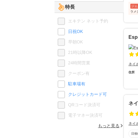
特長
ジェ
ラメ
エキテン ネット予約
日祝OK
Esp
早朝OK
21時以降OK
24時間営業
ネイ
住所
クーポン有
駐車場有
クレジットカード可
ネイ
QRコード決済可
電子マネー決済可
ネイ
もっと見る
日祝