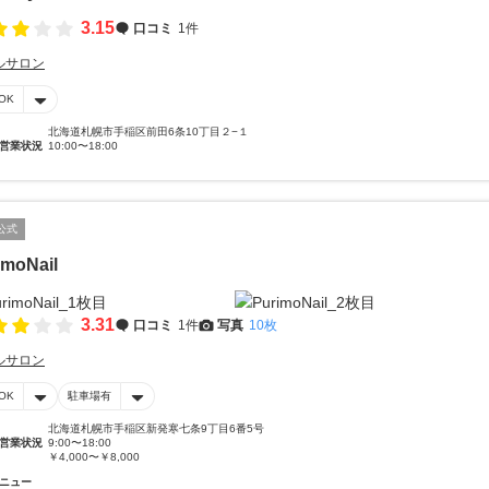
3.15
口コミ
1件
ルサロン
OK
北海道札幌市手稲区前田6条10丁目２−１
営業状況
10:00〜18:00
公式
imoNail
3.31
口コミ
1件
写真
10枚
ルサロン
OK
駐車場有
北海道札幌市手稲区新発寒七条9丁目6番5号
営業状況
9:00〜18:00
￥4,000〜￥8,000
ニュー