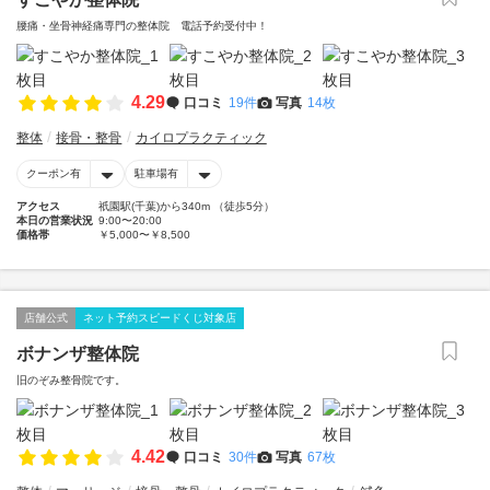
腰痛・坐骨神経痛専門の整体院 電話予約受付中！
4.29
口コミ
19件
写真
14枚
整体
接骨・整骨
カイロプラクティック
クーポン有
駐車場有
アクセス
祇園駅(千葉)から340m （徒歩5分）
本日の営業状況
9:00〜20:00
価格帯
￥5,000〜￥8,500
店舗公式
ネット予約スピードくじ対象店
ボナンザ整体院
旧のぞみ整骨院です。
4.42
口コミ
30件
写真
67枚