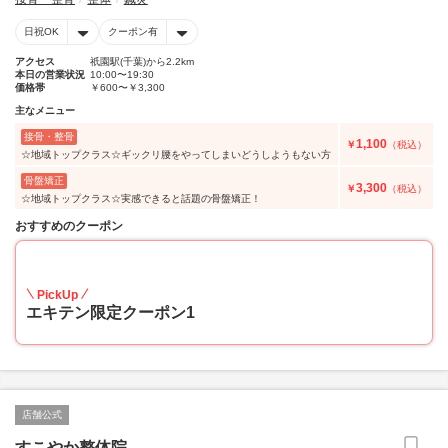
日祝OK
クーポン有
アクセス
祇園駅(千葉)から2.2km
本日の営業状況
10:00〜19:30
価格帯
￥600〜￥3,300
主なメニュー
接骨・整骨
1,100
￥
（税込）
☆地域トップクラス☆ギックリ腰をやってしまいどうしようもない方
骨盤矯正
3,300
￥
（税込）
☆地域トップクラス☆実感できると話題の骨盤矯正！
おすすめのクーポン
33
PickUp
エキテン限定クーポン1
店舗公式
すこやか整体院