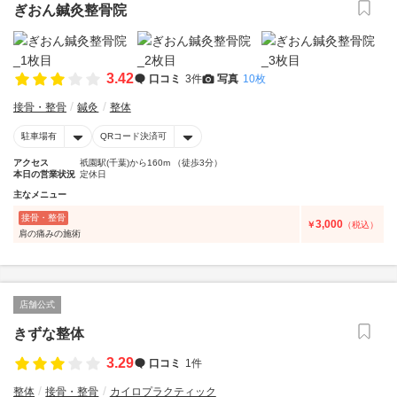
ぎおん鍼灸整骨院
3.42
口コミ
3件
写真
10枚
接骨・整骨
鍼灸
整体
駐車場有
QRコード決済可
アクセス
祇園駅(千葉)から160m （徒歩3分）
本日の営業状況
定休日
主なメニュー
接骨・整骨
3,000
￥
（税込）
肩の痛みの施術
店舗公式
きずな整体
3.29
口コミ
1件
整体
接骨・整骨
カイロプラクティック