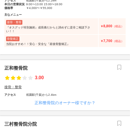
アクセス
祇園駅(千葉)から2.2km
本日の営業状況
9:00〜13:00 15:00〜18:00
価格帯
￥4,000〜￥55,000
主なメニュー
接骨・整骨
8,800
￥
（税込）
『オスグッド特別施術』成長痛だからと諦めずに是非ご相談下さ
い！！
骨盤矯正
7,700
￥
（税込）
当院おすすめ！！安心・安全な『産後骨盤矯正』
正和整骨院
3.00
接骨・整骨
アクセス
祇園駅(千葉)から2.4km
正和整骨院のオーナー様ですか？
三村整骨院分院