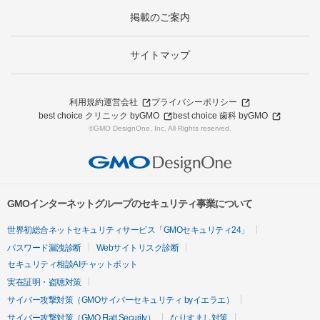
掲載のご案内
サイトマップ
利用規約
運営会社
プライバシーポリシー
best choice クリニック byGMO
best choice 歯科 byGMO
©GMO DesignOne, Inc. All Rights reserved.
GMOインターネットグループのセキュリティ事業について
世界初総合ネットセキュリティサービス「GMOセキュリティ24」
パスワード漏洩診断
Webサイトリスク診断
セキュリティ相談AIチャットボット
実在証明・盗聴対策
サイバー攻撃対策（GMOサイバーセキュリティ byイエラエ）
サイバー攻撃対策（GMO Flatt Security）
なりすまし対策