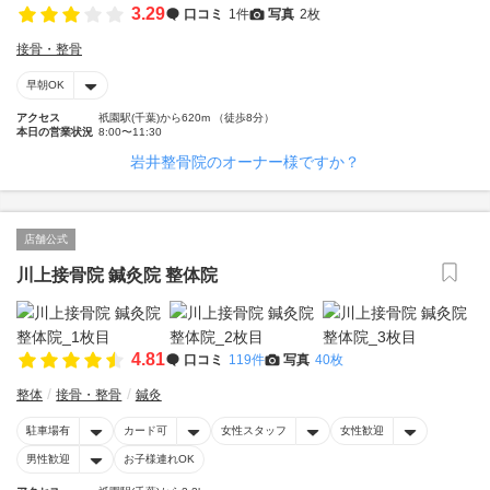
3.29
口コミ
1件
写真
2枚
接骨・整骨
早朝OK
アクセス
祇園駅(千葉)から620m （徒歩8分）
本日の営業状況
8:00〜11:30
岩井整骨院のオーナー様ですか？
店舗公式
川上接骨院 鍼灸院 整体院
4.81
口コミ
119件
写真
40枚
整体
接骨・整骨
鍼灸
駐車場有
カード可
女性スタッフ
女性歓迎
男性歓迎
お子様連れOK