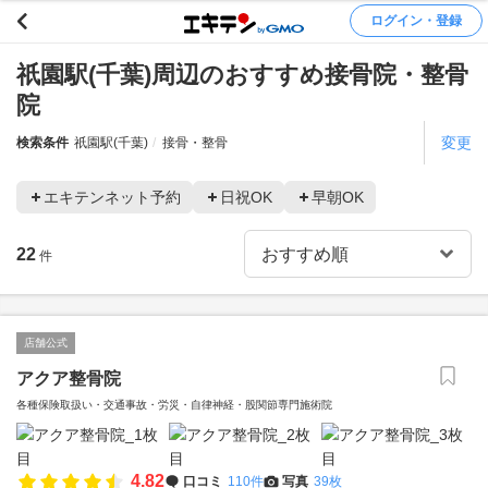
ログイン・登録
祇園駅(千葉)周辺のおすすめ接骨院・整骨
院
変更
検索条件
祇園駅(千葉)
接骨・整骨
エキテンネット予約
日祝OK
早朝OK
22
件
店舗公式
アクア整骨院
各種保険取扱い・交通事故・労災・自律神経・股関節専門施術院
4.82
口コミ
110件
写真
39枚