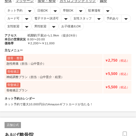
整体
マッサージ
接骨・整骨
カイロプラクティック
鍼灸
ネット予約
日祝OK
早朝OK
駐車場有
カード可
電子マネー決済可
女性スタッフ
予約あり
女性歓迎
男性歓迎
お子様連れOK
アクセス
祇園駅(千葉)から1.9km （徒歩24分）
本日の営業状況
8:00〜20:00
価格帯
￥2,200〜￥11,000
主なメニュー
接骨・整骨
2,750
￥
（税込）
急性疼痛（担当：山中晋介）
骨格矯正
5,500
￥
（税込）
神経調整プラン（担当：山中晋介・絵里）
骨盤矯正
5,500
￥
（税込）
骨格矯正プラン
ネット予約カレンダー
ネット予約で最大10,000円分のAmazonギフトカードが当たる！
店舗公式
あおば整骨院