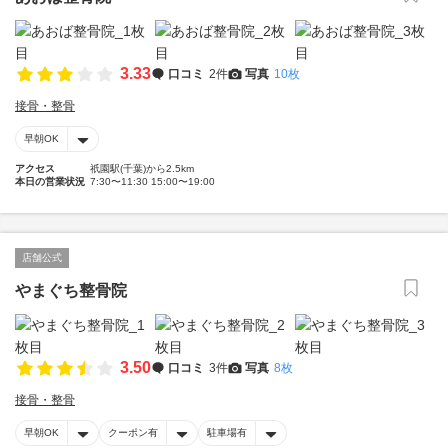
3.33
口コミ
2件
写真
10枚
接骨・整骨
早朝OK
アクセス
祇園駅(千葉)から2.5km
本日の営業状況
7:30〜11:30 15:00〜19:00
店舗公式
やまぐち整骨院
3.50
口コミ
3件
写真
8枚
接骨・整骨
早朝OK
クーポン有
駐車場有