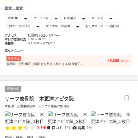
接骨・整骨
早朝OK
クーポン有
駐車場有
カード可
QRコード決済可
電子マネー決済可
あん摩マッサージ指圧師
アクセス
祇園駅(千葉)から3.3km
本日の営業状況
8:30〜18:30
価格帯
￥2,200〜￥75,000
主なメニュー
骨格矯正
6,600
￥
（税込）
股関節・脊柱矯正（股関節を整える事による全身矯正）
店舗公式
リーフ整骨院 木更津アピタ院
木更津 交通事故治療・ムチウチ施術の整骨院！
3.96
口コミ
10件
写真
7枚
接骨・整骨
整体
鍼灸