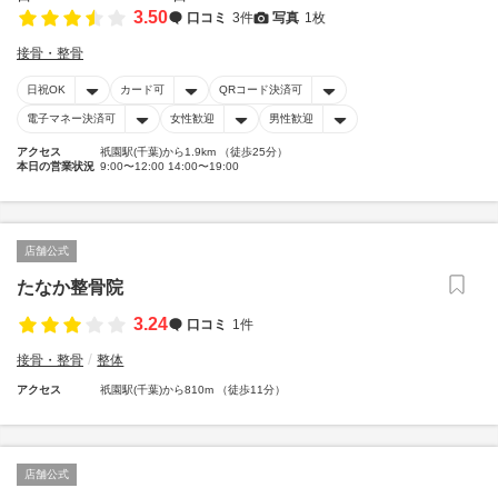
3.50
口コミ
3件
写真
1枚
接骨・整骨
日祝OK
カード可
QRコード決済可
電子マネー決済可
女性歓迎
男性歓迎
アクセス
祇園駅(千葉)から1.9km （徒歩25分）
本日の営業状況
9:00〜12:00 14:00〜19:00
店舗公式
たなか整骨院
3.24
口コミ
1件
接骨・整骨
整体
アクセス
祇園駅(千葉)から810m （徒歩11分）
店舗公式