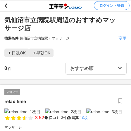
ログイン・登録
気仙沼市立病院駅周辺のおすすめマッ
サージ店
変更
検索条件
気仙沼市立病院駅
マッサージ
日祝OK
早朝OK
8
件
店舗公式
relax-time
3.52
口コミ
3件
写真
10枚
マッサージ