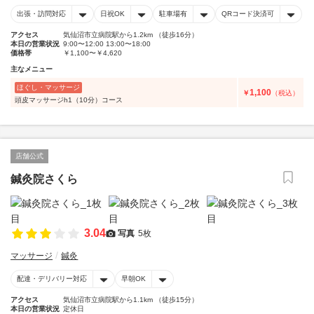
出張・訪問対応
日祝OK
駐車場有
QRコード決済可
アクセス
気仙沼市立病院駅から1.2km （徒歩16分）
本日の営業状況
9:00〜12:00 13:00〜18:00
価格帯
￥1,100〜￥4,620
主なメニュー
ほぐし・マッサージ
1,100
￥
（税込）
頭皮マッサージh1（10分）コース
店舗公式
鍼灸院さくら
3.04
写真
5枚
マッサージ
鍼灸
配達・デリバリー対応
早朝OK
アクセス
気仙沼市立病院駅から1.1km （徒歩15分）
本日の営業状況
定休日