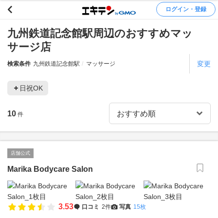
ログイン・登録
九州鉄道記念館駅周辺のおすすめマッ
サージ店
変更
検索条件
九州鉄道記念館駅
マッサージ
日祝OK
10
件
店舗公式
Marika Bodycare Salon
3.53
口コミ
2件
写真
15枚