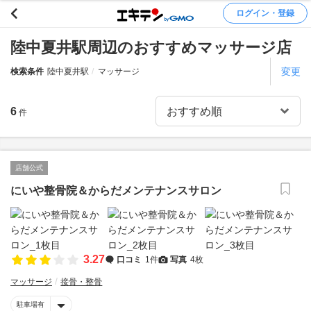
ログイン・登録
陸中夏井駅周辺のおすすめマッサージ店
変更
検索条件
陸中夏井駅
マッサージ
6
件
店舗公式
にいや整骨院＆からだメンテナンスサロン
3.27
口コミ
1件
写真
4枚
マッサージ
接骨・整骨
駐車場有