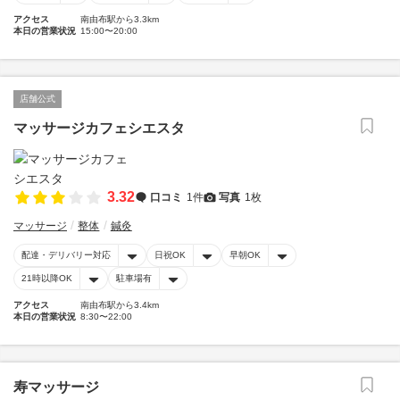
アクセス
南由布駅から3.3km
本日の営業状況
15:00〜20:00
店舗公式
マッサージカフェシエスタ
3.32
口コミ
1件
写真
1枚
マッサージ
整体
鍼灸
配達・デリバリー対応
日祝OK
早朝OK
21時以降OK
駐車場有
アクセス
南由布駅から3.4km
本日の営業状況
8:30〜22:00
寿マッサージ