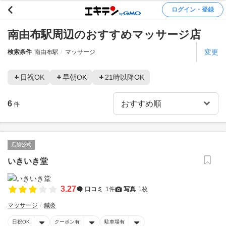
ログイン・登録
南由布駅周辺のおすすめマッサージ店
変更
検索条件
南由布駅
マッサージ
日祝OK
早朝OK
21時以降OK
6
件
店舗公式
いきいき堂
3.27
口コミ
1件
写真
1枚
マッサージ
鍼灸
日祝OK
クーポン有
駐車場有