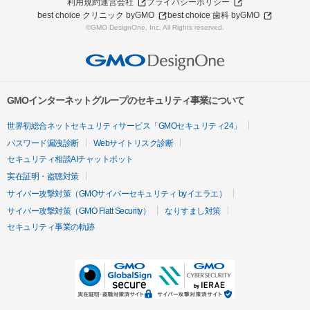
利用規約
運営会社
プライバシーポリシー
best choice クリニック byGMO
best choice 歯科 byGMO
©GMO DesignOne, Inc. All Rights reserved.
GMOインターネットグループのセキュリティ事業について
世界初総合ネットセキュリティサービス「GMOセキュリティ24」
パスワード漏洩診断
Webサイトリスク診断
セキュリティ相談AIチャットボット
実在証明・盗聴対策
サイバー攻撃対策（GMOサイバーセキュリティ byイエラエ）
サイバー攻撃対策（GMO Flatt Security）
なりすまし対策
セキュリティ事業の軌跡