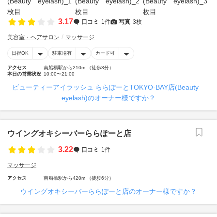
3.17
口コミ
1件
写真
3枚
美容室・ヘアサロン
マッサージ
日祝OK
駐車場有
カード可
アクセス
南船橋駅から210m （徒歩3分）
本日の営業状況
10:00〜21:00
ビューティーアイラッシュ ららぽーとTOKYO-BAY店(Beauty
eyelash)のオーナー様ですか？
ウイングオキシーバーららぽーと店
3.22
口コミ
1件
マッサージ
アクセス
南船橋駅から420m （徒歩6分）
ウイングオキシーバーららぽーと店のオーナー様ですか？