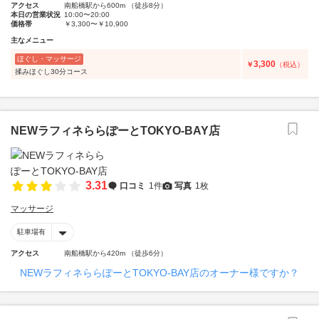
アクセス
南船橋駅から600m （徒歩8分）
本日の営業状況
10:00〜20:00
価格帯
￥3,300〜￥10,900
主なメニュー
ほぐし・マッサージ
3,300
￥
（税込）
揉みほぐし30分コース
NEWラフィネららぽーとTOKYO‐BAY店
3.31
口コミ
1件
写真
1枚
マッサージ
駐車場有
アクセス
南船橋駅から420m （徒歩6分）
NEWラフィネららぽーとTOKYO‐BAY店のオーナー様ですか？