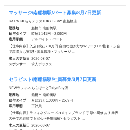
マッサージ/南船橋駅/パート募集/8月7日更新
Re.Ra.Ku ららテラスTOKYO-BAY 南船橋店
勤務地
船橋市 南船橋駅
給与タイプ
時給1,141円～2,090円
雇用形態
アルバイト・パート
【仕事内容】入店お祝い10万円 自由な働き方やWワークOK/指名・歩合
で高収入も実現! <募集職種> マッサージ …
求人の更新日
2026-08-07
スポンサー
求人ボックス
セラピスト/南船橋駅/社員募集/8月7日更新
NEWラフィネ ららぽーとTokyoBay店
勤務地
船橋市 南船橋駅
給与タイプ
月給23万1,000円～25万円
雇用形態
正社員
【仕事内容】ラフィネグループのメインブランド 手厚い研修あり 業界
大手で未経験でも安心 <募集職種> セラピスト …
求人の更新日
2026-08-07