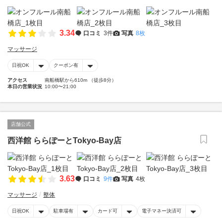
3.34
口コミ
3件
写真
8枚
マッサージ
日祝OK
クーポン有
アクセス
南船橋駅から610m （徒歩8分）
本日の営業状況
10:00〜21:00
店舗公式
西洋館 ららぽーとTokyo-Bay店
3.63
口コミ
9件
写真
4枚
マッサージ
整体
日祝OK
駐車場有
カード可
電子マネー決済可