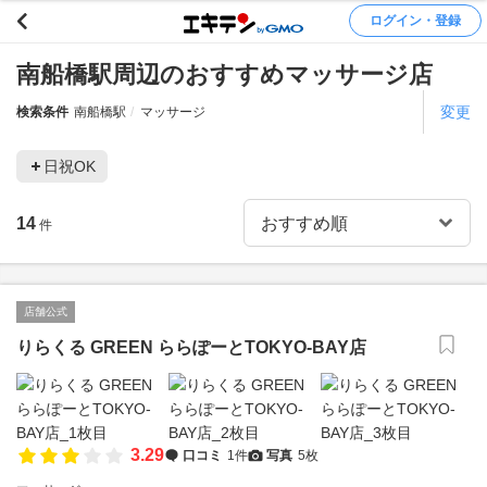
ログイン・登録
南船橋駅周辺のおすすめマッサージ店
変更
検索条件
南船橋駅
マッサージ
日祝OK
14
件
店舗公式
りらくる GREEN ららぽーとTOKYO-BAY店
3.29
口コミ
1件
写真
5枚