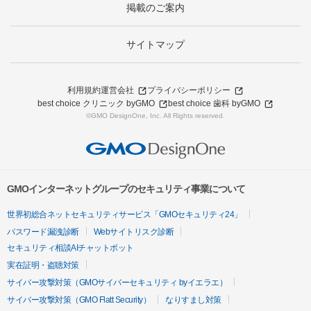
掲載のご案内
サイトマップ
利用規約
運営会社
プライバシーポリシー
best choice クリニック byGMO
best choice 歯科 byGMO
©GMO DesignOne, Inc. All Rights reserved.
GMOインターネットグループのセキュリティ事業について
世界初総合ネットセキュリティサービス「GMOセキュリティ24」
パスワード漏洩診断
Webサイトリスク診断
セキュリティ相談AIチャットボット
実在証明・盗聴対策
サイバー攻撃対策（GMOサイバーセキュリティ byイエラエ）
サイバー攻撃対策（GMO Flatt Security）
なりすまし対策