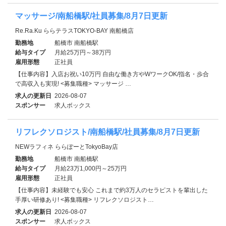
マッサージ/南船橋駅/社員募集/8月7日更新
Re.Ra.Ku ららテラスTOKYO-BAY 南船橋店
勤務地
船橋市 南船橋駅
給与タイプ
月給25万円～38万円
雇用形態
正社員
【仕事内容】入店お祝い10万円 自由な働き方やWワークOK/指名・歩合
で高収入も実現! <募集職種> マッサージ …
求人の更新日
2026-08-07
スポンサー
求人ボックス
リフレクソロジスト/南船橋駅/社員募集/8月7日更新
NEWラフィネ ららぽーとTokyoBay店
勤務地
船橋市 南船橋駅
給与タイプ
月給23万1,000円～25万円
雇用形態
正社員
【仕事内容】未経験でも安心 これまで約3万人のセラピストを輩出した
手厚い研修あり! <募集職種> リフレクソロジスト…
求人の更新日
2026-08-07
スポンサー
求人ボックス