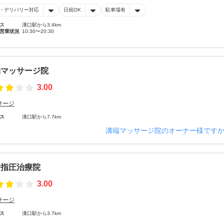
・デリバリー対応
日祝OK
駐車場有
ス
溝口駅から3.4km
営業状況
10:30〜20:30
端マッサージ院
3.00
サージ
ス
溝口駅から7.7km
溝端マッサージ院のオーナー様です
野指圧治療院
3.00
サージ
ス
溝口駅から3.7km