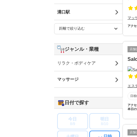
溝口駅
マッ
アクセ
ジャンル・業種
店舗
Sal
リラク・ボディケア
マッサージ
エス
日祝
日付で探す
アクセ
本日の
今日
明日
8/9
8/10
店舗
日時
土曜日