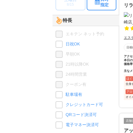
指定
8/15
リ
特長
エキテン ネット予約
エス
日祝OK
日祝
早朝OK
アクセ
本日の
21時以降OK
価格帯
主なメ
24時間営業
ほぐ
クーポン有
全身
アロ
駐車場有
オイ
クレジットカード可
QRコード決済可
店舗
電子マネー決済可
アッ