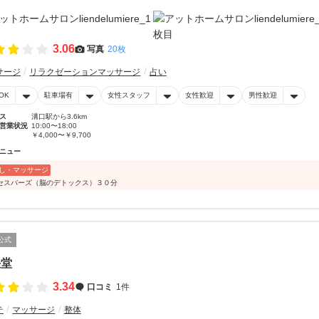
3.06
写真
20枚
サージ
リラクゼーションマッサージ
占い
OK
駐車場有
女性スタッフ
女性歓迎
男性歓迎
ス
溝口駅から3.6km
営業状況
10:00〜18:00
￥4,000〜￥9,700
ニュー
し・マッサージ
セスバーズ（脳のデトックス）３０分
公式
快堂
3.34
口コミ
1件
テ
マッサージ
整体