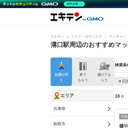
無料診断
エキテン
リラク・ボディケア
マッサージ
溝口駅周辺のおすすめマッ
検索条
お店に行
来て
届けても
く
もらう
らう
日
エリア
16
件
兵庫県
店舗
姫路市
健