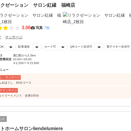
ラクゼーション サロン紅縁 福崎店
3.06
写真
7枚
テ
マッサージ
OK
駐車場有
カード可
QRコード決済可
電子マネー決済可
ス
溝口駅から3.3km
営業状況
10:00〜19:00
￥2,200〜￥15,600
ニュー
し・マッサージ
もみほぐし 60分コース
ママッサージ
ルトリートメント 全身100分
公式
トホームサロンliendelumiere