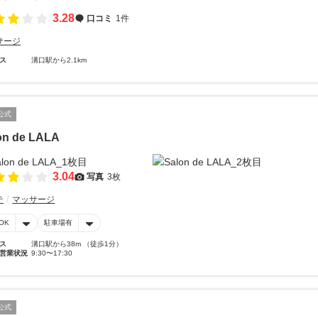
3.28
口コミ
1件
サージ
ス
溝口駅から2.1km
公式
on de LALA
3.04
写真
3枚
テ
マッサージ
OK
駐車場有
ス
溝口駅から38m （徒歩1分）
営業状況
9:30〜17:30
公式