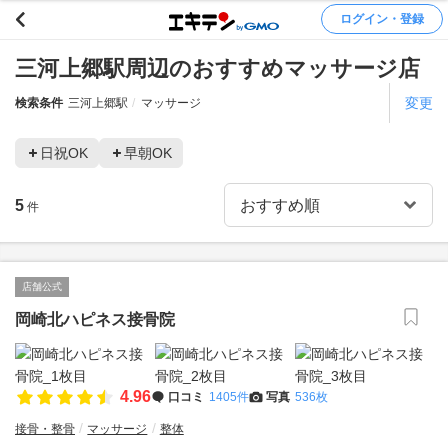
ログイン・登録
三河上郷駅周辺のおすすめマッサージ店
変更
検索条件
三河上郷駅
マッサージ
日祝OK
早朝OK
5
件
店舗公式
岡崎北ハピネス接骨院
4.96
口コミ
1405件
写真
536枚
接骨・整骨
マッサージ
整体