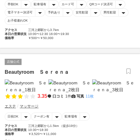
早朝OK
駐車場有
カード可
QRコード決済可
電子マネー決済可
予約あり
女性歓迎
男性歓迎
お子様連れOK
アクセス
三河上郷駅から3.7km
本日の営業状況
10:00〜12:30 16:00〜19:30
価格帯
￥500〜￥50,000
店舗公式
Beautyroom Ｓｅｒｅｎａ
3.35
口コミ
1件
写真
11枚
エステ
マッサージ
日祝OK
クーポン有
駐車場有
アクセス
三河上郷駅から1.5km （徒歩19分）
本日の営業状況
10:30〜18:30
価格帯
￥3,520〜￥11,000