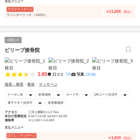
主なメニュー
アロママッサージ
11,000
￥
（税込）
ラベンダーリッチ （100分）
店舗公式
ビリーブ接骨院
3.85
口コミ
7件
写真
283枚
接骨・整骨
整体
マッサージ
クーポン有
駐車場有
カード可
QRコード決済可
電子マネー決済可
柔道整復師
アクセス
三河上郷駅から3.7km
本日の営業状況
9:00〜12:00 16:00〜20:00
価格帯
￥1,100〜￥4,400
主なメニュー
ほぐし・マッサージ
1,650
￥
（税込）