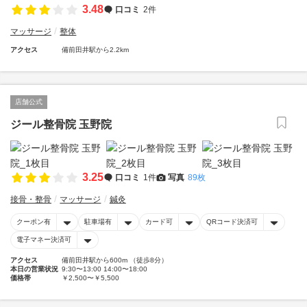
3.48
口コミ
2件
マッサージ
整体
アクセス
備前田井駅から2.2km
店舗公式
ジール整骨院 玉野院
3.25
口コミ
1件
写真
89枚
接骨・整骨
マッサージ
鍼灸
クーポン有
駐車場有
カード可
QRコード決済可
電子マネー決済可
アクセス
備前田井駅から600m （徒歩8分）
本日の営業状況
9:30〜13:00 14:00〜18:00
価格帯
￥2,500〜￥5,500