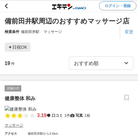
ログイン・登録
備前田井駅周辺のおすすめマッサージ店
変更
検索条件
備前田井駅
マッサージ
日祝OK
19
件
店舗公式
健康整体 和み
3.19
口コミ
1件
写真
1枚
マッサージ
アクセス
備前田井駅から3.6km