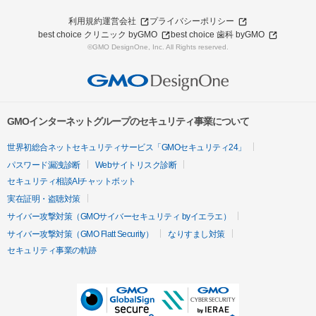
利用規約
運営会社
プライバシーポリシー
best choice クリニック byGMO
best choice 歯科 byGMO
©GMO DesignOne, Inc. All Rights reserved.
GMOインターネットグループのセキュリティ事業について
世界初総合ネットセキュリティサービス「GMOセキュリティ24」
パスワード漏洩診断
Webサイトリスク診断
セキュリティ相談AIチャットボット
実在証明・盗聴対策
サイバー攻撃対策（GMOサイバーセキュリティ byイエラエ）
サイバー攻撃対策（GMO Flatt Security）
なりすまし対策
セキュリティ事業の軌跡