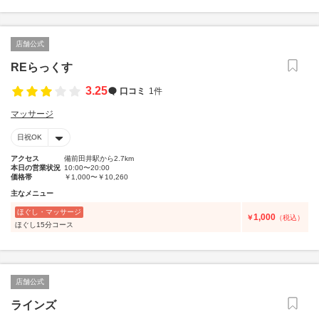
店舗公式
REらっくす
3.25
口コミ
1件
マッサージ
日祝OK
アクセス
備前田井駅から2.7km
本日の営業状況
10:00〜20:00
価格帯
￥1,000〜￥10,260
主なメニュー
ほぐし・マッサージ
1,000
￥
（税込）
ほぐし15分コース
店舗公式
ラインズ