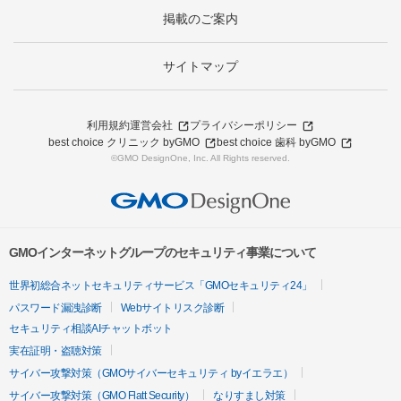
掲載のご案内
サイトマップ
利用規約
運営会社
プライバシーポリシー
best choice クリニック byGMO
best choice 歯科 byGMO
©GMO DesignOne, Inc. All Rights reserved.
GMOインターネットグループのセキュリティ事業について
世界初総合ネットセキュリティサービス「GMOセキュリティ24」
パスワード漏洩診断
Webサイトリスク診断
セキュリティ相談AIチャットボット
実在証明・盗聴対策
サイバー攻撃対策（GMOサイバーセキュリティ byイエラエ）
サイバー攻撃対策（GMO Flatt Security）
なりすまし対策