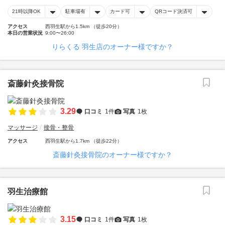
21時以降OK
駐車場有
カード可
QRコード決済可
アクセス
西羽生駅から1.5km （徒歩20分）
本日の営業状況
9:00〜26:00
りらくる 羽生店のオーナー様ですか？
斎藤針灸接骨院
3.29
口コミ
1件
写真
1枚
マッサージ
接骨・整骨
アクセス
西羽生駅から1.7km （徒歩22分）
斎藤針灸接骨院のオーナー様ですか？
羽生治療館
3.15
口コミ
1件
写真
1枚