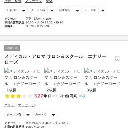
接骨・整骨
マッサージ
整体
日祝OK
クーポン有
駐車場有
カード可
アクセス
西羽生駅から4.1km
本日の営業状況
10:00〜13:00 14:30〜20:30
価格帯
￥370〜￥15,000
店舗公式
メディカル・アロマ サロン＆スクール エナジー
ローズ
3.27
口コミ
2件
写真
10枚
エステ
マッサージ
クーポン有
カード可
アクセス
西羽生駅から1.4km （徒歩18分）
本日の営業状況
10:00〜19:00