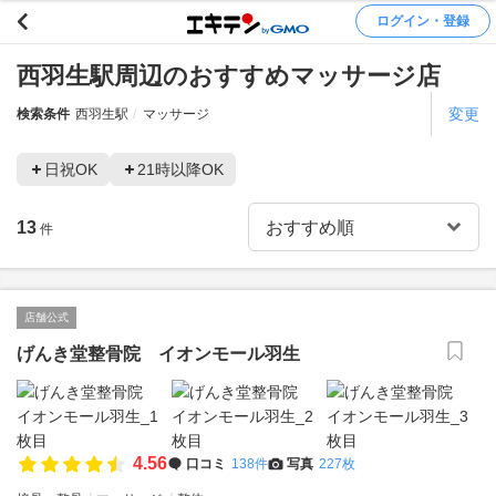
ログイン・登録
西羽生駅周辺のおすすめマッサージ店
変更
検索条件
西羽生駅
マッサージ
日祝OK
21時以降OK
13
件
店舗公式
げんき堂整骨院 イオンモール羽生
4.56
口コミ
138件
写真
227枚