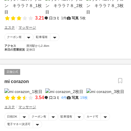
3.21
口コミ
1件
写真
5枚
エステ
マッサージ
クーポン有
駐車場有
アクセス
滑河駅から2.4km
本日の営業状況
定休日
店舗公式
mi corazon
3.54
口コミ
4件
写真
19枚
エステ
マッサージ
日祝OK
クーポン有
駐車場有
カード可
電子マネー決済可