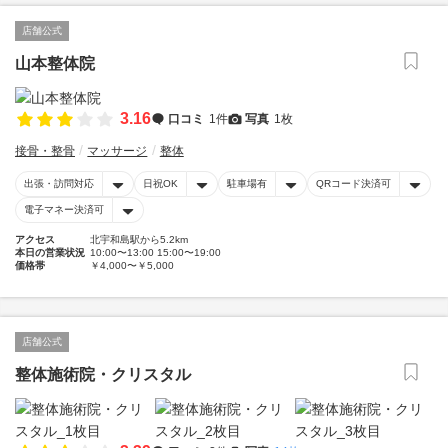
店舗公式
山本整体院
3.16
口コミ
1件
写真
1枚
接骨・整骨
マッサージ
整体
出張・訪問対応
日祝OK
駐車場有
QRコード決済可
電子マネー決済可
アクセス
北宇和島駅から5.2km
本日の営業状況
10:00〜13:00 15:00〜19:00
価格帯
￥4,000〜￥5,000
店舗公式
整体施術院・クリスタル