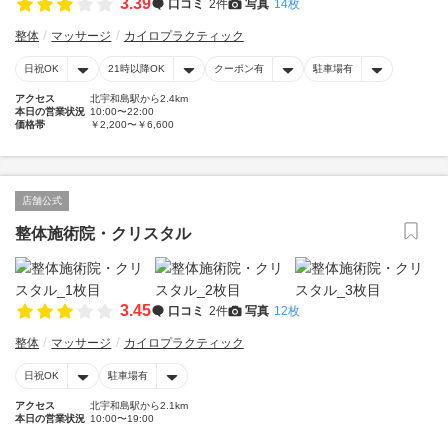
3.39
口コミ
2件
写真
14枚
整体
マッサージ
カイロプラクティック
日祝OK
21時以降OK
クーポン有
駐車場有
アクセス
北宇和島駅から2.4km
本日の営業状況
10:00〜22:00
価格帯
￥2,200〜￥6,600
店舗公式
整体施術院・クリスタル
3.45
口コミ
2件
写真
12枚
整体
マッサージ
カイロプラクティック
日祝OK
駐車場有
アクセス
北宇和島駅から2.1km
本日の営業状況
10:00〜19:00