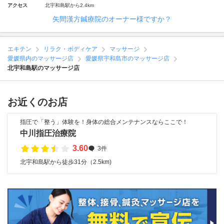
アクセス
北宇和島駅から2.4km
矢間漢方鍼療院のオーナー様ですか？
エキテン
リラク・ボディケア
マッサージ
愛媛県内のマッサージ店
愛媛県宇和島市のマッサージ店
北宇和島駅のマッサージ店
お近くのお店
指圧で「整う」体験を！身体の総合メンテナンスならここで！
中川指圧治療院
3.60
3件
北宇和島駅から徒歩31分（2.5km)