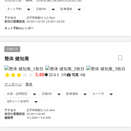
ネット予約
日祝OK
駐車場有
アクセス
北宇和島駅から2.5km
本日の営業状況
10:00〜12:00 13:00〜19:00
ネット予約カレンダー
店舗公式
整体 健知庵
3.46
口コミ
2件
写真
4枚
マッサージ
整体
出張・訪問対応
日祝OK
駐車場有
カード可
QRコード決済可
アクセス
北宇和島駅から4.4km
本日の営業状況
10:00〜19:00
価格帯
￥1,000〜￥4,500