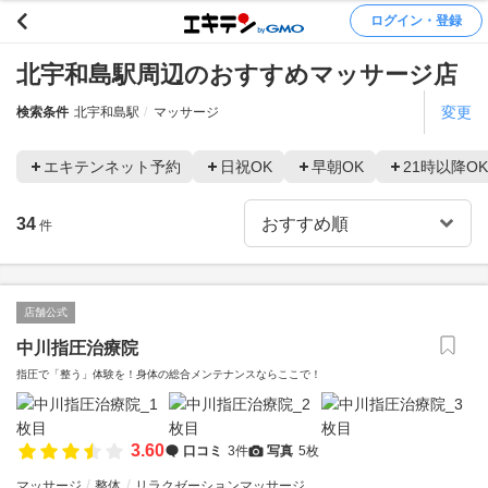
ログイン・登録
北宇和島駅周辺のおすすめマッサージ店
変更
検索条件
北宇和島駅
マッサージ
エキテンネット予約
日祝OK
早朝OK
21時以降OK
34
件
店舗公式
中川指圧治療院
指圧で「整う」体験を！身体の総合メンテナンスならここで！
3.60
口コミ
3件
写真
5枚
マッサージ
整体
リラクゼーションマッサージ