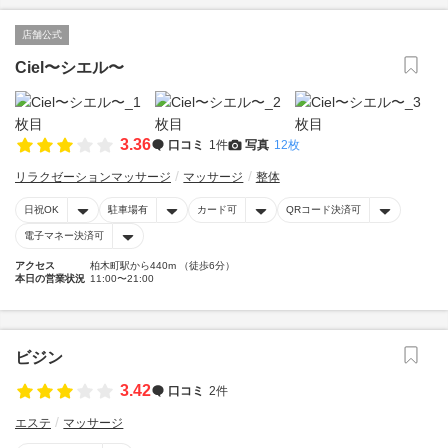
店舗公式
Ciel〜シエル〜
3.36
口コミ
1件
写真
12枚
リラクゼーションマッサージ
マッサージ
整体
日祝OK
駐車場有
カード可
QRコード決済可
電子マネー決済可
アクセス
柏木町駅から440m （徒歩6分）
本日の営業状況
11:00〜21:00
ビジン
3.42
口コミ
2件
エステ
マッサージ