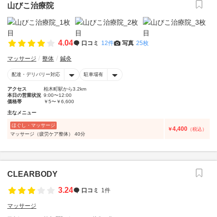
山びこ治療院
4.04
口コミ
12件
写真
25枚
マッサージ
整体
鍼灸
配達・デリバリー対応
駐車場有
アクセス
柏木町駅から3.2km
本日の営業状況
9:00〜12:00
価格帯
￥5〜￥6,600
主なメニュー
ほぐし・マッサージ
4,400
￥
（税込）
マッサージ（疲労ケア整体） 40分
CLEARBODY
3.24
口コミ
1件
マッサージ