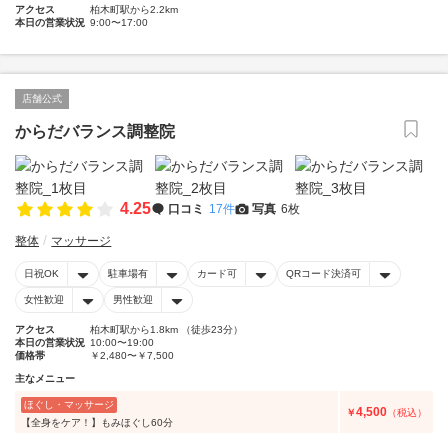
アクセス
柏木町駅から2.2km
本日の営業状況
9:00〜17:00
店舗公式
からだバランス調整院
4.25
口コミ
17件
写真
6枚
整体
マッサージ
日祝OK
駐車場有
カード可
QRコード決済可
女性歓迎
男性歓迎
アクセス
柏木町駅から1.8km （徒歩23分）
本日の営業状況
10:00〜19:00
価格帯
￥2,480〜￥7,500
主なメニュー
ほぐし・マッサージ
4,500
￥
（税込）
【全身をケア！】もみほぐし60分