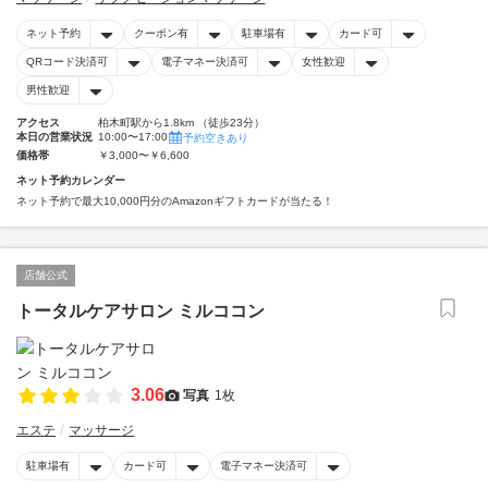
ネット予約
クーポン有
駐車場有
カード可
QRコード決済可
電子マネー決済可
女性歓迎
男性歓迎
アクセス
柏木町駅から1.8km （徒歩23分）
本日の営業状況
10:00〜17:00
予約空きあり
価格帯
￥3,000〜￥6,600
ネット予約カレンダー
ネット予約で最大10,000円分のAmazonギフトカードが当たる！
店舗公式
トータルケアサロン ミルココン
3.06
写真
1枚
エステ
マッサージ
駐車場有
カード可
電子マネー決済可