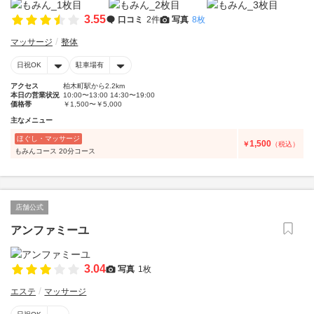
3.55
口コミ
2件
写真
8枚
マッサージ
整体
日祝OK
駐車場有
アクセス
柏木町駅から2.2km
本日の営業状況
10:00〜13:00 14:30〜19:00
価格帯
￥1,500〜￥5,000
主なメニュー
ほぐし・マッサージ
1,500
￥
（税込）
もみんコース 20分コース
店舗公式
アンファミーユ
3.04
写真
1枚
エステ
マッサージ