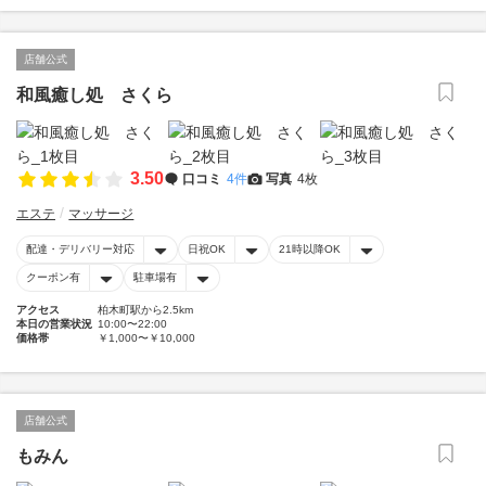
店舗公式
和風癒し処 さくら
3.50
口コミ
4件
写真
4枚
エステ
マッサージ
配達・デリバリー対応
日祝OK
21時以降OK
クーポン有
駐車場有
アクセス
柏木町駅から2.5km
本日の営業状況
10:00〜22:00
価格帯
￥1,000〜￥10,000
店舗公式
もみん