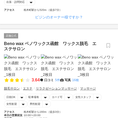
出張・訪問対応
アクセス
柏木町駅から520m （徒歩7分）
ビジンのオーナー様ですか？
店舗公式
Beno wax ベノワックス函館 ワックス脱毛 エ
ステサロン
3.64
口コミ
5件
写真
16枚
脱毛サロン
エステ
リラクゼーションマッサージ
マッサージ
日祝OK
駐車場有
カード可
女性スタッフ
女性歓迎
男性歓迎
アクセス
柏木町駅から160m （徒歩3分）
本日の営業状況
10:00〜20:00