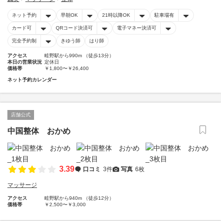
ネット予約
早朝OK
21時以降OK
駐車場有
カード可
QRコード決済可
電子マネー決済可
完全予約制
きゆう師
はり師
アクセス
畦野駅から990m （徒歩13分）
本日の営業状況
定休日
価格帯
￥1,800〜￥26,400
ネット予約カレンダー
店舗公式
中国整体 おかめ
3.39
口コミ
3件
写真
6枚
マッサージ
アクセス
畦野駅から940m （徒歩12分）
価格帯
￥2,500〜￥3,000