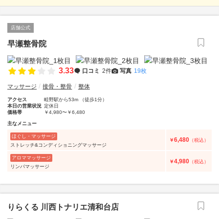
店舗公式
早瀬整骨院
3.33
口コミ
2件
写真
19枚
マッサージ
接骨・整骨
整体
アクセス
畦野駅から53m （徒歩1分）
本日の営業状況
定休日
価格帯
￥4,980〜￥6,480
主なメニュー
ほぐし・マッサージ
6,480
￥
（税込）
ストレッチ&コンディショニングマッサージ
アロママッサージ
4,980
￥
（税込）
リンパマッサージ
りらくる 川西トナリエ清和台店