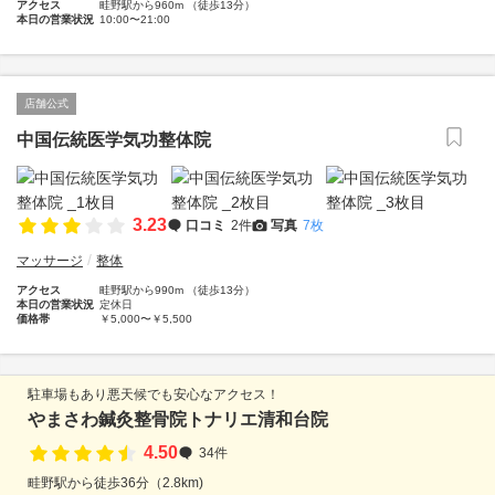
アクセス
畦野駅から960m （徒歩13分）
本日の営業状況
10:00〜21:00
店舗公式
中国伝統医学気功整体院
3.23
口コミ
2件
写真
7枚
マッサージ
整体
アクセス
畦野駅から990m （徒歩13分）
本日の営業状況
定休日
価格帯
￥5,000〜￥5,500
駐車場もあり悪天候でも安心なアクセス！
やまさわ鍼灸整骨院トナリエ清和台院
4.50
34件
畦野駅から徒歩36分（2.8km)