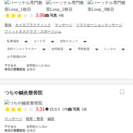
3.06
写真
4枚
整体
カイロプラクティック
マッサージ
リラクゼーションマッサージ
フィットネスクラブ・スポーツジム
駐車場有
カード可
女性スタッフ
女性インストラクター
女性歓迎
男性歓迎
レンタル
お子様連れOK
アクセス
畦野駅から5.4km
本日の営業状況
定休日
つちや鍼灸整骨院
3.31
口コミ
1件
写真
1枚
マッサージ
接骨・整骨
鍼灸
アクセス
畦野駅から3km
本日の営業状況
定休日