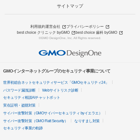
サイトマップ
利用規約
運営会社
プライバシーポリシー
best choice クリニック byGMO
best choice 歯科 byGMO
©GMO DesignOne, Inc. All Rights reserved.
GMOインターネットグループのセキュリティ事業について
世界初総合ネットセキュリティサービス「GMOセキュリティ24」
パスワード漏洩診断
Webサイトリスク診断
セキュリティ相談AIチャットボット
実在証明・盗聴対策
サイバー攻撃対策（GMOサイバーセキュリティ byイエラエ）
サイバー攻撃対策（GMO Flatt Security）
なりすまし対策
セキュリティ事業の軌跡