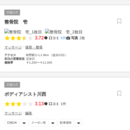
店舗公式
整骨院 壱
3.72
口コミ
6件
写真
2枚
マッサージ
接骨・整骨
アクセス
畦野駅から1.8km （徒歩23分）
本日の営業状況
定休日
価格帯
￥1,200〜￥11,000
店舗公式
ボディアシスト川西
3.13
口コミ
1件
マッサージ
鍼灸
日祝OK
クーポン有
駐車場有