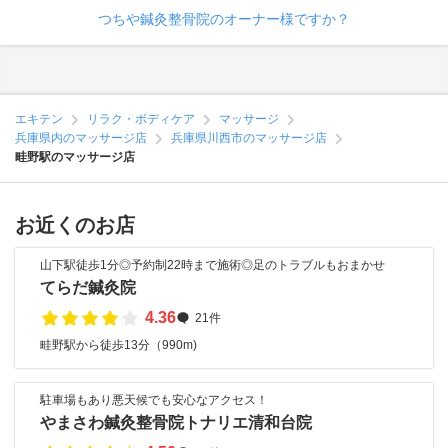
つちや鍼灸整骨院のオーナー様ですか？
エキテン
リラク・ボディケア
マッサージ
兵庫県内のマッサージ店
兵庫県川西市のマッサージ店
畦野駅のマッサージ店
お近くのお店
山下駅徒歩1分◎予約制22時まで施術◎足のトラブルもおまかせ
てらだ鍼灸院
4.36
21件
畦野駅から徒歩13分（990m)
駐車場もあり悪天候でも安心なアクセス！
やまさわ鍼灸整骨院トナリエ清和台院