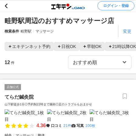
ログイン・登録
畦野駅周辺のおすすめマッサージ店
変更
検索条件
畦野駅
マッサージ
エキテンネット予約
日祝OK
早朝OK
21時以降OK
12
件
店舗公式
てらだ鍼灸院
山下駅徒歩1分◎予約制22時まで施術◎足のトラブルもおまかせ
4.36
口コミ
21件
写真
100枚
鍼灸
マッサージ
整体